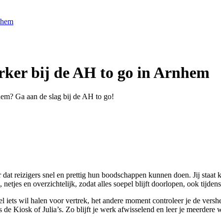
nhem
ker bij de AH to go in Arnhem
hem? Ga aan de slag bij de AH to go!
t reizigers snel en prettig hun boodschappen kunnen doen. Jij staat kla
netjes en overzichtelijk, zodat alles soepel blijft doorlopen, ook tijd
el iets wil halen voor vertrek, het andere moment controleer je de versh
de Kiosk of Julia’s. Zo blijft je werk afwisselend en leer je meerdere 