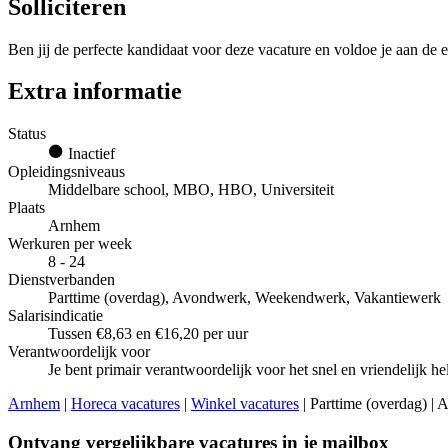
Solliciteren
Ben jij de perfecte kandidaat voor deze vacature en voldoe je aan de e
Extra informatie
Status
Inactief
Opleidingsniveaus
Middelbare school, MBO, HBO, Universiteit
Plaats
Arnhem
Werkuren per week
8 - 24
Dienstverbanden
Parttime (overdag), Avondwerk, Weekendwerk, Vakantiewerk
Salarisindicatie
Tussen €8,63 en €16,20 per uur
Verantwoordelijk voor
Je bent primair verantwoordelijk voor het snel en vriendelijk h
Arnhem
|
Horeca vacatures
|
Winkel vacatures
| Parttime (overdag) |
Ontvang vergelijkbare vacatures in je mailbox