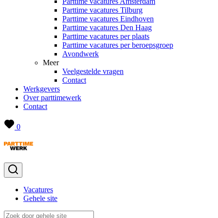
Parttime vacatures Amsterdam
Parttime vacatures Tilburg
Parttime vacatures Eindhoven
Parttime vacatures Den Haag
Parttime vacatures per plaats
Parttime vacatures per beroepsgroep
Avondwerk
Meer
Veelgestelde vragen
Contact
Werkgevers
Over parttimewerk
Contact
0
Vacatures
Gehele site