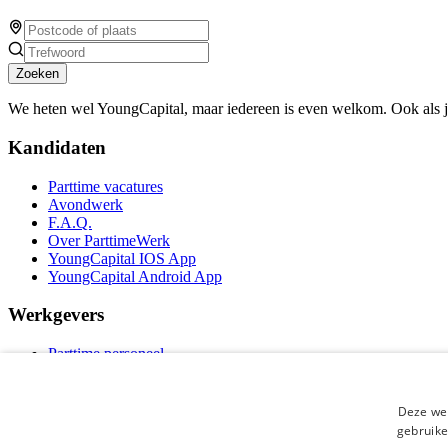
Zoeken
We heten wel YoungCapital, maar iedereen is even welkom. Ook als 
Kandidaten
Parttime vacatures
Avondwerk
F.A.Q.
Over ParttimeWerk
YoungCapital IOS App
YoungCapital Android App
Werkgevers
Parttime personeel
Vacature aanmelden
Bereken uw tarief
Partners
Deze web
Contact
gebruike