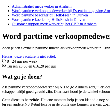
Administratief medewerker in Arnhem
Word parttime verkoopmedewerker bij Essent in omgeving Ar
Word parttime bezorger bij HelloFresh in Duiven
Word parttime koerier bij HelloFresh in Duiven
Customer support medewerker bij het CBR in Arnhem
Word parttime verkoopmedewer
Zoek je een flexibele parttime functie als verkoopmedewerker in Arn
Helaas, deze vacature is niet actief.
8 - 24 uur per week
Tussen €8,63 en €16,20 per uur
Wat ga je doen?
Als parttime verkoopmedewerker bij AH to go Arnhem zorg jij ervoor da
schappen altijd goed gevuld zijn. Daarnaast houd je de winkel schoon, 
Geen dienst is hetzelfde. Het ene moment help je een klant die nog sn
bij een andere NS Retail-locatie in de omgeving kunnen werken, zoals 