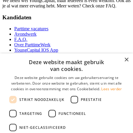
We heten wel YoungCapital, maar iedereen is even welkom. Ook als
je al wat meer ervaring hebt. Meer weten? Check onze FAQ.
Kandidaten
Parttime vacatures
Avondwerk
F.A.Q.
Over ParttimeWerk
YoungCapital IOS App
YoungCapital Android App
×
Deze website maakt gebruik
Werkgevers
van cookies.
Deze website gebruikt cookies om uw gebruikerservaring te
Parttime personeel
verbeteren. Door onze website te gebruiken, stemt u in met alle
Vacature aanmelden
cookies in overeenstemming met ons Cookiebeleid.
Lees verder
Bereken uw tarief
Partners
STRIKT NOODZAKELIJK
PRESTATIE
Contact
Social
TARGETING
FUNCTIONEEL
NIET-GECLASSIFICEERD
Zoeken