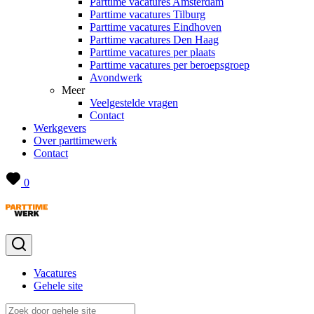
Parttime vacatures Amsterdam
Parttime vacatures Tilburg
Parttime vacatures Eindhoven
Parttime vacatures Den Haag
Parttime vacatures per plaats
Parttime vacatures per beroepsgroep
Avondwerk
Meer
Veelgestelde vragen
Contact
Werkgevers
Over parttimewerk
Contact
0
Vacatures
Gehele site