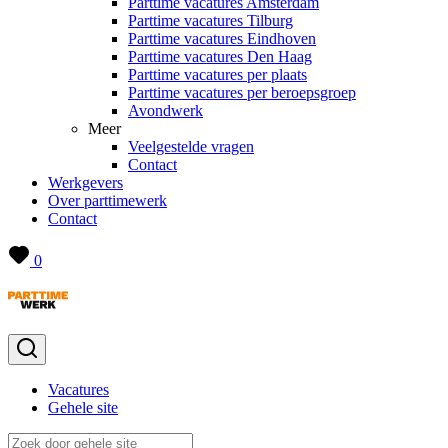
Parttime vacatures Amsterdam
Parttime vacatures Tilburg
Parttime vacatures Eindhoven
Parttime vacatures Den Haag
Parttime vacatures per plaats
Parttime vacatures per beroepsgroep
Avondwerk
Meer
Veelgestelde vragen
Contact
Werkgevers
Over parttimewerk
Contact
0
Vacatures
Gehele site