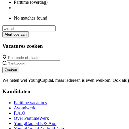
Parttime (overdag)
No matches found
Alert opslaan
Vacatures zoeken
Zoeken
We heten wel YoungCapital, maar iedereen is even welkom. Ook als 
Kandidaten
Parttime vacatures
Avondwerk
F.A.Q.
Over ParttimeWerk
YoungCapital IOS App
YoungCapital Android App