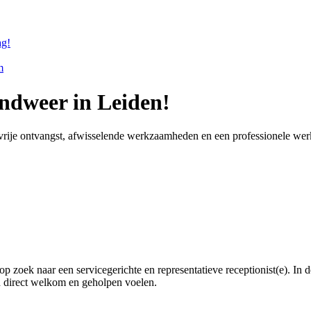
ag!
m
andweer in Leiden!
stvrije ontvangst, afwisselende werkzaamheden en een professionele w
p zoek naar een servicegerichte en representatieve receptionist(e). In d
h direct welkom en geholpen voelen.