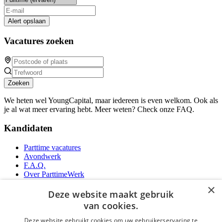
Alert opslaan
Vacatures zoeken
Zoeken
We heten wel YoungCapital, maar iedereen is even welkom. Ook als
je al wat meer ervaring hebt. Meer weten? Check onze FAQ.
Kandidaten
Parttime vacatures
Avondwerk
F.A.Q.
Over ParttimeWerk
YoungCapital IOS App
×
YoungCapital Android App
Deze website maakt gebruik
van cookies.
Werkgevers
Deze website gebruikt cookies om uw gebruikerservaring te