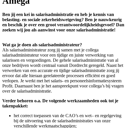
Amega
Ben jij een kei in salarisadministratie en heb je kennis van
belasting- en sociale zekerheidswetgeving? Ben je nauwkeurig
en beschik je over een groot verantwoordelijkheidsgevoel? Dan
zoeken wij jou als aanwinst voor onze salarisadministratie!
Wat ga je doen als salarisadministrateur?
Als salarisadministrateur zorg jij samen met je collega
salarisadministrateur voor een tijdige en juiste verwerking van
salarissen en vergoedingen. De gehele salarisadministratie van al
onze bedrijven wordt centraal vanuit Dordrecht geregeld. Naast het
verwerken van een accurate en tijdige salarisadministratie zorg jij
ervoor dat alle hieraan gerelateerde processen efficiënt en goed
verlopen. Je werkt met het salaris- en personeelsinformatiesysteem
Profit. Daarnaast ben je het aanspreekpunt voor collega’s bij vragen
over de salarisadministratie.
Verder behoren o.a. De volgende werkzaamheden ook tot je
takenpakket:
het correct toepassen van de CAO’s en wet– en regelgeving
bij de uitvoering van de salarisadministraties van onze
verschillende werkmaatschappijen;