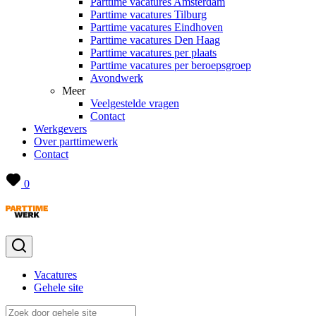
Parttime vacatures Amsterdam
Parttime vacatures Tilburg
Parttime vacatures Eindhoven
Parttime vacatures Den Haag
Parttime vacatures per plaats
Parttime vacatures per beroepsgroep
Avondwerk
Meer
Veelgestelde vragen
Contact
Werkgevers
Over parttimewerk
Contact
0
Vacatures
Gehele site