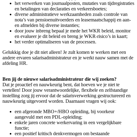
het verwerken van journaalposten, mutaties van tijdregistraties
en betalingen van declaraties en verkeersboetes;
diverse administratieve werkzaamheden zoals controle van
nota’s van pensioenuitvoerders en leasemaatschappij en aan-
en afmelden bij diverse instanties;
door jouw inbreng bepaal je mede het WKR beleid, monitor
en evalueer je dit beleid en breng je WKR-risico’s in kaart;
het verder optimaliseren van de processen.
Gelukkig doe je dit niet alleen! Je zult komen te werken met een
andere ervaren salarisadministrateur en je werkt nauw samen met de
afdeling HR.
Ben jij de nieuwe salarisadministrateur die wij zoeken?
Dat je proactief en nauwkeurig bent, dat hoeven we je niet te
vertellen! Door jouw verantwoordelijke, flexibele en zelfstandige
instelling zorg jij ervoor dat de salarisverwerking gestructureerd en
nauwkeurig uitgevoerd worden. Daarnaast vragen wij ook:
een afgeronde MBO+/HBO opleiding, bij voorkeur
aangevuld met een PDL-opleiding;
enkele jaren concrete werkervaring in een vergelijkbare
functie;
een positief kritisch denkvermogen om bestaande