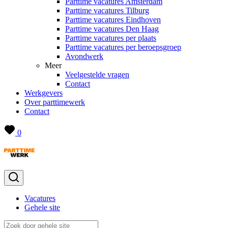
Parttime vacatures Amsterdam
Parttime vacatures Tilburg
Parttime vacatures Eindhoven
Parttime vacatures Den Haag
Parttime vacatures per plaats
Parttime vacatures per beroepsgroep
Avondwerk
Meer
Veelgestelde vragen
Contact
Werkgevers
Over parttimewerk
Contact
0
Vacatures
Gehele site