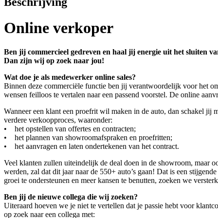
Beschrijving
Online verkoper
Ben jij commercieel gedreven en haal jij energie uit het sluiten van
Dan zijn wij op zoek naar jou!
Wat doe je als medewerker online sales?
Binnen deze commerciële functie ben jij verantwoordelijk voor het omz
wensen feilloos te vertalen naar een passend voorstel. De online aanvra
Wanneer een klant een proefrit wil maken in de auto, dan schakel jij 
verdere verkoopproces, waaronder:
• het opstellen van offertes en contracten;
• het plannen van showroomafspraken en proefritten;
• het aanvragen en laten ondertekenen van het contract.
Veel klanten zullen uiteindelijk de deal doen in de showroom, maar o
werden, zal dat dit jaar naar de 550+ auto’s gaan! Dat is een stijge
groei te ondersteunen en meer kansen te benutten, zoeken we versterk
Ben jij de nieuwe collega die wij zoeken?
Uiteraard hoeven we je niet te vertellen dat je passie hebt voor klantco
op zoek naar een collega met: