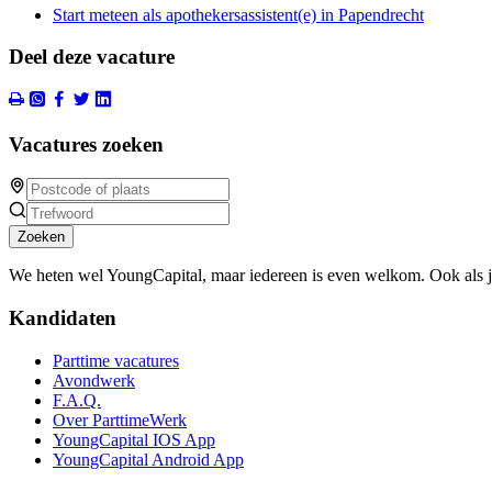
Start meteen als apothekersassistent(e) in Papendrecht
Deel deze vacature
Vacatures zoeken
Zoeken
We heten wel YoungCapital, maar iedereen is even welkom. Ook als 
Kandidaten
Parttime vacatures
Avondwerk
F.A.Q.
Over ParttimeWerk
YoungCapital IOS App
YoungCapital Android App