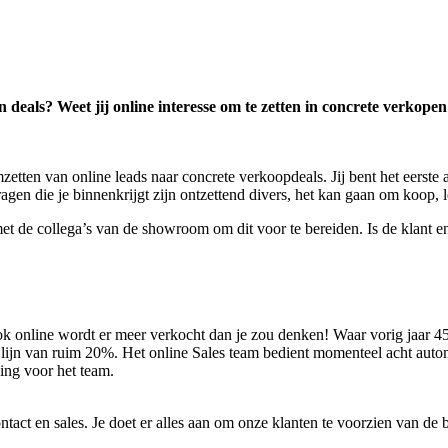
 deals? Weet jij online interesse om te zetten in concrete verkopen en 
etten van online leads naar concrete verkoopdeals. Jij bent het eerste
gen die je binnenkrijgt zijn ontzettend divers, het kan gaan om koop, le
met de collega’s van de showroom om dit voor te bereiden. Is de klant 
ok online wordt er meer verkocht dan je zou denken! Waar vorig jaar 4
nde lijn van ruim 20%. Het online Sales team bedient momenteel acht au
ing voor het team.
ntact en sales. Je doet er alles aan om onze klanten te voorzien van de b