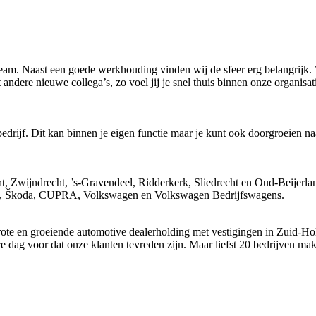
l team. Naast een goede werkhouding vinden wij de sfeer erg belangrij
dere nieuwe collega’s, zo voel jij je snel thuis binnen onze organisat
rijf. Dit kan binnen je eigen functie maar je kunt ook doorgroeien naa
, Zwijndrecht, ’s-Gravendeel, Ridderkerk, Sliedrecht en Oud-Beijerland
AT, Škoda, CUPRA, Volkswagen en Volkswagen Bedrijfswagens.
te en groeiende automotive dealerholding met vestigingen in Zuid-Hol
re dag voor dat onze klanten tevreden zijn. Maar liefst 20 bedrijven m