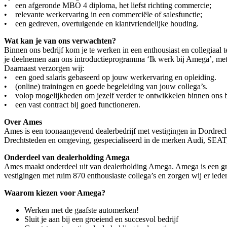
• een afgeronde MBO 4 diploma, het liefst richting commercie;
• relevante werkervaring in een commerciële of salesfunctie;
• een gedreven, overtuigende en klantvriendelijke houding.
Wat kan je van ons verwachten?
Binnen ons bedrijf kom je te werken in een enthousiast en collegiaa
je deelnemen aan ons introductieprogramma ‘Ik werk bij Amega’, met an
Daarnaast verzorgen wij:
• een goed salaris gebaseerd op jouw werkervaring en opleiding.
• (online) trainingen en goede begeleiding van jouw collega’s.
• volop mogelijkheden om jezelf verder te ontwikkelen binnen ons bed
• een vast contract bij goed functioneren.
Over Ames
Ames is een toonaangevend dealerbedrijf met vestigingen in Dordrecht
Drechtsteden en omgeving, gespecialiseerd in de merken Audi, SE
Onderdeel van dealerholding Amega
Ames maakt onderdeel uit van dealerholding Amega. Amega is een gro
vestigingen met ruim 870 enthousiaste collega’s en zorgen wij er iede
Waarom kiezen voor Amega?
Werken met de gaafste automerken!
Sluit je aan bij een groeiend en succesvol bedrijf