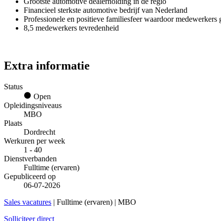
Grootste automotive dealerholding in de regio
Financieel sterkste automotive bedrijf van Nederland
Professionele en positieve familiesfeer waardoor medewerkers 
8,5 medewerkers tevredenheid
Extra informatie
Status
Open
Opleidingsniveaus
MBO
Plaats
Dordrecht
Werkuren per week
1 - 40
Dienstverbanden
Fulltime (ervaren)
Gepubliceerd op
06-07-2026
Sales vacatures
| Fulltime (ervaren) | MBO
Solliciteer direct