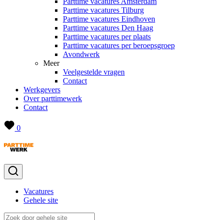
Parttime vacatures Amsterdam
Parttime vacatures Tilburg
Parttime vacatures Eindhoven
Parttime vacatures Den Haag
Parttime vacatures per plaats
Parttime vacatures per beroepsgroep
Avondwerk
Meer
Veelgestelde vragen
Contact
Werkgevers
Over parttimewerk
Contact
0
Vacatures
Gehele site