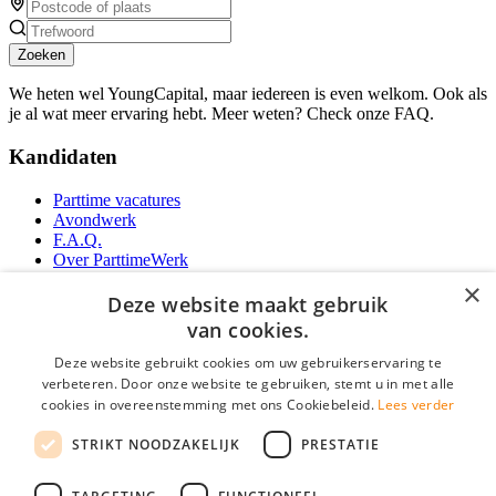
Zoeken
We heten wel YoungCapital, maar iedereen is even welkom. Ook als
je al wat meer ervaring hebt. Meer weten? Check onze FAQ.
Kandidaten
Parttime vacatures
Avondwerk
F.A.Q.
Over ParttimeWerk
YoungCapital IOS App
×
YoungCapital Android App
Deze website maakt gebruik
van cookies.
Werkgevers
Deze website gebruikt cookies om uw gebruikerservaring te
verbeteren. Door onze website te gebruiken, stemt u in met alle
Parttime personeel
cookies in overeenstemming met ons Cookiebeleid.
Lees verder
Vacature aanmelden
Bereken uw tarief
STRIKT NOODZAKELIJK
PRESTATIE
Partners
Contact