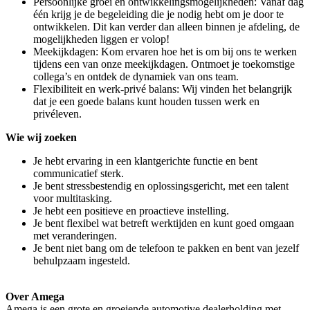
Persoonlijke groei en ontwikkelingsmogelijkheden: Vanaf dag
één krijg je de begeleiding die je nodig hebt om je door te
ontwikkelen. Dit kan verder dan alleen binnen je afdeling, de
mogelijkheden liggen er volop!
Meekijkdagen: Kom ervaren hoe het is om bij ons te werken
tijdens een van onze meekijkdagen. Ontmoet je toekomstige
collega’s en ontdek de dynamiek van ons team.
Flexibiliteit en werk-privé balans: Wij vinden het belangrijk
dat je een goede balans kunt houden tussen werk en
privéleven.
Wie wij zoeken
Je hebt ervaring in een klantgerichte functie en bent
communicatief sterk.
Je bent stressbestendig en oplossingsgericht, met een talent
voor multitasking.
Je hebt een positieve en proactieve instelling.
Je bent flexibel wat betreft werktijden en kunt goed omgaan
met veranderingen.
Je bent niet bang om de telefoon te pakken en bent van jezelf
behulpzaam ingesteld.
Over Amega
Amega is een grote en groeiende automotive dealerholding met