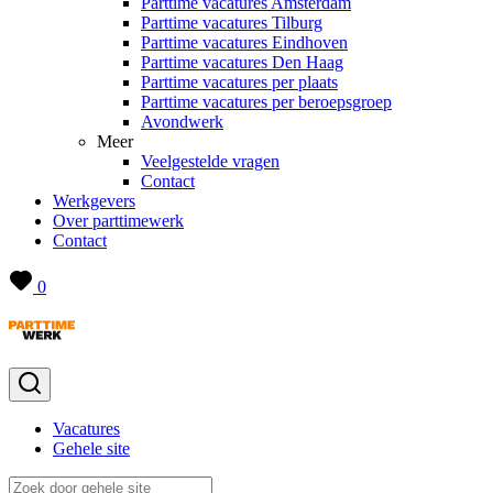
Parttime vacatures Amsterdam
Parttime vacatures Tilburg
Parttime vacatures Eindhoven
Parttime vacatures Den Haag
Parttime vacatures per plaats
Parttime vacatures per beroepsgroep
Avondwerk
Meer
Veelgestelde vragen
Contact
Werkgevers
Over parttimewerk
Contact
0
Vacatures
Gehele site