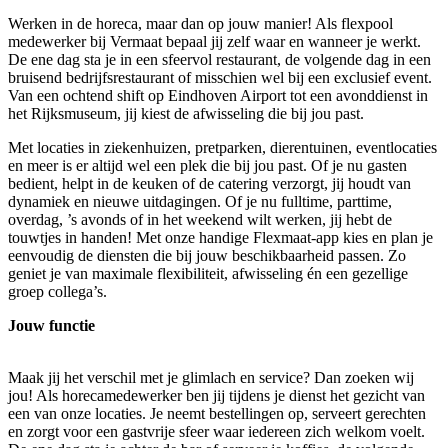
Werken in de horeca, maar dan op jouw manier! Als flexpool
medewerker bij Vermaat bepaal jij zelf waar en wanneer je werkt.
De ene dag sta je in een sfeervol restaurant, de volgende dag in een
bruisend bedrijfsrestaurant of misschien wel bij een exclusief event.
Van een ochtend shift op Eindhoven Airport tot een avonddienst in
het Rijksmuseum, jij kiest de afwisseling die bij jou past.
Met locaties in ziekenhuizen, pretparken, dierentuinen, eventlocaties
en meer is er altijd wel een plek die bij jou past. Of je nu gasten
bedient, helpt in de keuken of de catering verzorgt, jij houdt van
dynamiek en nieuwe uitdagingen. Of je nu fulltime, parttime,
overdag, ’s avonds of in het weekend wilt werken, jij hebt de
touwtjes in handen! Met onze handige Flexmaat-app kies en plan je
eenvoudig de diensten die bij jouw beschikbaarheid passen. Zo
geniet je van maximale flexibiliteit, afwisseling én een gezellige
groep collega’s.
Jouw functie
Maak jij het verschil met je glimlach en service? Dan zoeken wij
jou! Als horecamedewerker ben jij tijdens je dienst het gezicht van
een van onze locaties. Je neemt bestellingen op, serveert gerechten
en zorgt voor een gastvrije sfeer waar iedereen zich welkom voelt.