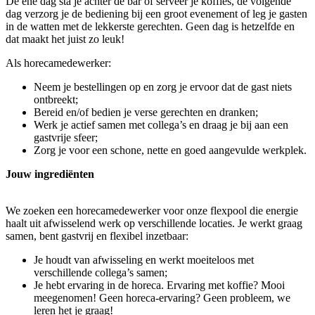
De ene dag sta je achter de bar of serveer je koffies, de volgende
dag verzorg je de bediening bij een groot evenement of leg je gasten
in de watten met de lekkerste gerechten. Geen dag is hetzelfde en
dat maakt het juist zo leuk!
Als horecamedewerker:
Neem je bestellingen op en zorg je ervoor dat de gast niets
ontbreekt;
Bereid en/of bedien je verse gerechten en dranken;
Werk je actief samen met collega’s en draag je bij aan een
gastvrije sfeer;
Zorg je voor een schone, nette en goed aangevulde werkplek.
Jouw ingrediënten
We zoeken een horecamedewerker voor onze flexpool die energie
haalt uit afwisselend werk op verschillende locaties. Je werkt graag
samen, bent gastvrij en flexibel inzetbaar:
Je houdt van afwisseling en werkt moeiteloos met
verschillende collega’s samen;
Je hebt ervaring in de horeca. Ervaring met koffie? Mooi
meegenomen! Geen horeca-ervaring? Geen probleem, we
leren het je graag!