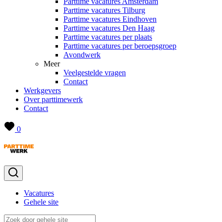
Parttime vacatures Amsterdam
Parttime vacatures Tilburg
Parttime vacatures Eindhoven
Parttime vacatures Den Haag
Parttime vacatures per plaats
Parttime vacatures per beroepsgroep
Avondwerk
Meer
Veelgestelde vragen
Contact
Werkgevers
Over parttimewerk
Contact
0
Vacatures
Gehele site