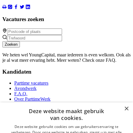
Vacatures zoeken
Zoeken
We heten wel YoungCapital, maar iedereen is even welkom. Ook als
je al wat meer ervaring hebt. Meer weten? Check onze FAQ.
Kandidaten
Parttime vacatures
Avondwerk
F.A.Q.
Over ParttimeWerk
YoungCapital IOS App
×
YoungCapital Android App
Deze website maakt gebruik
van cookies.
Werkgevers
Deze website gebruikt cookies om uw gebruikerservaring te
verbeteren. Door onze website te gebruiken, stemt u in met alle
Parttime personeel