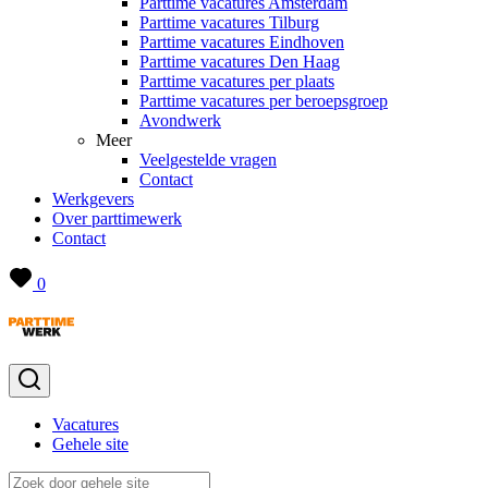
Parttime vacatures Amsterdam
Parttime vacatures Tilburg
Parttime vacatures Eindhoven
Parttime vacatures Den Haag
Parttime vacatures per plaats
Parttime vacatures per beroepsgroep
Avondwerk
Meer
Veelgestelde vragen
Contact
Werkgevers
Over parttimewerk
Contact
0
Vacatures
Gehele site