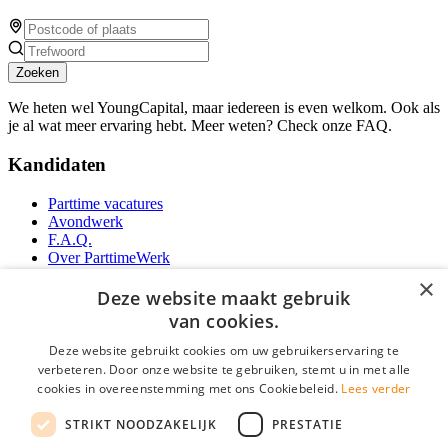
Zoeken
We heten wel YoungCapital, maar iedereen is even welkom. Ook als
je al wat meer ervaring hebt. Meer weten? Check onze FAQ.
Kandidaten
Parttime vacatures
Avondwerk
F.A.Q.
Over ParttimeWerk
YoungCapital IOS App
×
YoungCapital Android App
Deze website maakt gebruik
van cookies.
Werkgevers
Deze website gebruikt cookies om uw gebruikerservaring te
verbeteren. Door onze website te gebruiken, stemt u in met alle
Parttime personeel
cookies in overeenstemming met ons Cookiebeleid.
Lees verder
Vacature aanmelden
Bereken uw tarief
STRIKT NOODZAKELIJK
PRESTATIE
Partners
Contact