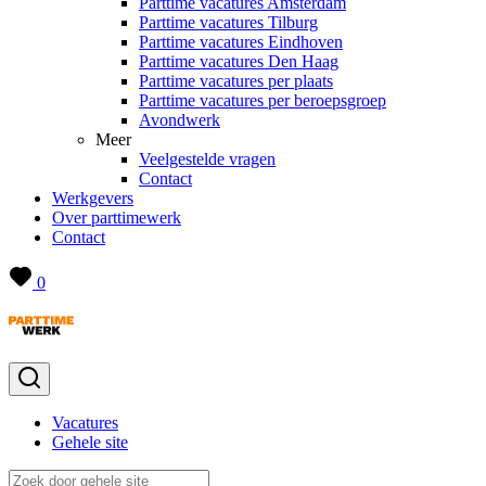
Parttime vacatures Amsterdam
Parttime vacatures Tilburg
Parttime vacatures Eindhoven
Parttime vacatures Den Haag
Parttime vacatures per plaats
Parttime vacatures per beroepsgroep
Avondwerk
Meer
Veelgestelde vragen
Contact
Werkgevers
Over parttimewerk
Contact
0
Vacatures
Gehele site