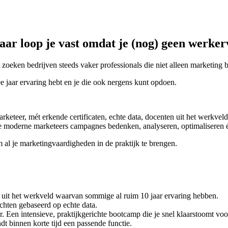
maar loop je vast omdat je (nog) geen werke
is, zoeken bedrijven steeds vaker professionals die niet alleen marketin
 jaar ervaring hebt en je die ook nergens kunt opdoen.
rketeer, mét erkende certificaten, echte data, docenten uit het werkveld
 hoe moderne marketeers campagnes bedenken, analyseren, optimaliseren 
 al je marketingvaardigheden in de praktijk te brengen.
rs uit het werkveld waarvan sommige al ruim 10 jaar ervaring hebben.
chten gebaseerd op echte data.
r. Een intensieve, praktijkgerichte bootcamp die je snel klaarstoomt vo
t binnen korte tijd een passende functie.