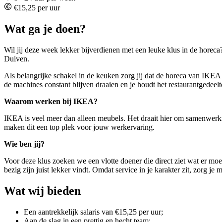
€15,25 per uur
Wat ga je doen?
Wil jij deze week lekker bijverdienen met een leuke klus in de hore
Duiven.
Als belangrijke schakel in de keuken zorg jij dat de horeca van IKEA op
de machines constant blijven draaien en je houdt het restaurantgedeelt
Waarom werken bij IKEA?
IKEA is veel meer dan alleen meubels. Het draait hier om samenwerki
maken dit een top plek voor jouw werkervaring.
Wie ben jij?
Voor deze klus zoeken we een vlotte doener die direct ziet wat er mo
bezig zijn juist lekker vindt. Omdat service in je karakter zit, zorg je 
Wat wij bieden
Een aantrekkelijk salaris van €15,25 per uur;
Aan de slag in een prettig en hecht team;