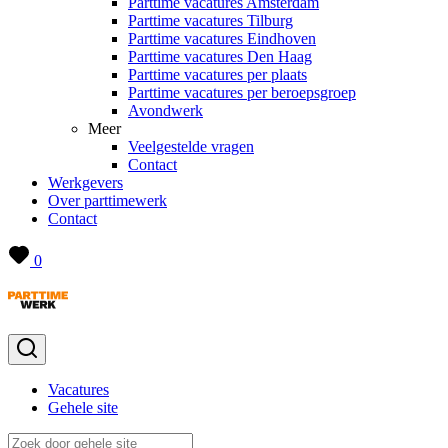
Parttime vacatures Amsterdam
Parttime vacatures Tilburg
Parttime vacatures Eindhoven
Parttime vacatures Den Haag
Parttime vacatures per plaats
Parttime vacatures per beroepsgroep
Avondwerk
Meer
Veelgestelde vragen
Contact
Werkgevers
Over parttimewerk
Contact
0
Vacatures
Gehele site