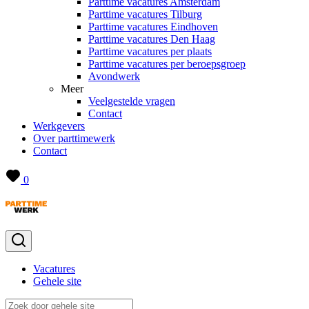
Parttime vacatures Amsterdam
Parttime vacatures Tilburg
Parttime vacatures Eindhoven
Parttime vacatures Den Haag
Parttime vacatures per plaats
Parttime vacatures per beroepsgroep
Avondwerk
Meer
Veelgestelde vragen
Contact
Werkgevers
Over parttimewerk
Contact
0
Vacatures
Gehele site