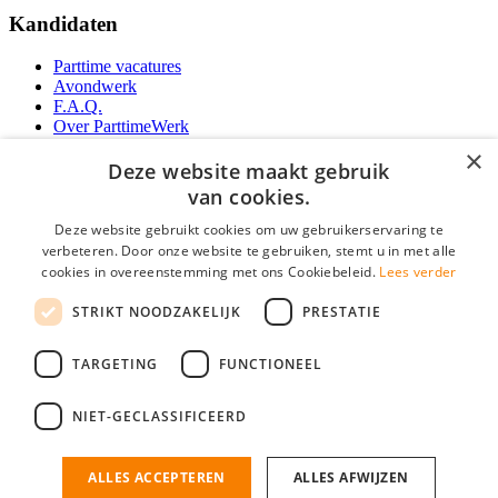
Kandidaten
Parttime vacatures
Avondwerk
F.A.Q.
Over ParttimeWerk
YoungCapital IOS App
×
YoungCapital Android App
Deze website maakt gebruik
van cookies.
Werkgevers
Deze website gebruikt cookies om uw gebruikerservaring te
verbeteren. Door onze website te gebruiken, stemt u in met alle
Parttime personeel
cookies in overeenstemming met ons Cookiebeleid.
Lees verder
Vacature aanmelden
Bereken uw tarief
STRIKT NOODZAKELIJK
PRESTATIE
Partners
Contact
TARGETING
FUNCTIONEEL
Social
NIET-GECLASSIFICEERD
ALLES ACCEPTEREN
ALLES AFWIJZEN
ParttimeWerk.nl is onderdeel van YoungCapital • © 2026 • KvK nr: 34199416 •