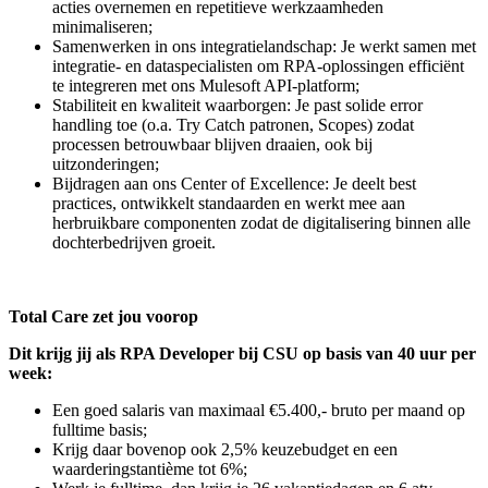
acties overnemen en repetitieve werkzaamheden
minimaliseren;
Samenwerken in ons integratielandschap: Je werkt samen met
integratie- en dataspecialisten om RPA-oplossingen efficiënt
te integreren met ons Mulesoft API-platform;
Stabiliteit en kwaliteit waarborgen: Je past solide error
handling toe (o.a. Try Catch patronen, Scopes) zodat
processen betrouwbaar blijven draaien, ook bij
uitzonderingen;
Bijdragen aan ons Center of Excellence: Je deelt best
practices, ontwikkelt standaarden en werkt mee aan
herbruikbare componenten zodat de digitalisering binnen alle
dochterbedrijven groeit.
Total Care zet jou voorop
Dit krijg jij als RPA Developer bij CSU op basis van 40 uur per
week:
Een goed salaris van maximaal €5.400,- bruto per maand op
fulltime basis;
Krijg daar bovenop ook 2,5% keuzebudget en een
waarderingstantième tot 6%;