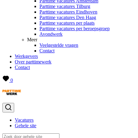
Parttime vacatures Amsterdam
Parttime vacatures Tilburg
Parttime vacatures Eindhoven
Parttime vacatures Den Haag
Parttime vacatures per plaats
Parttime vacatures per beroepsgroep
Avondwerk
Meer
Veelgestelde vragen
Contact
Werkgevers
Over parttimewerk
Contact
0
Vacatures
Gehele site