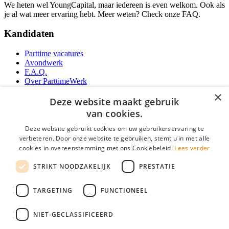
We heten wel YoungCapital, maar iedereen is even welkom. Ook als
je al wat meer ervaring hebt. Meer weten? Check onze FAQ.
Kandidaten
Parttime vacatures
Avondwerk
F.A.Q.
Over ParttimeWerk
YoungCapital IOS App
×
YoungCapital Android App
Deze website maakt gebruik
van cookies.
Werkgevers
Deze website gebruikt cookies om uw gebruikerservaring te
verbeteren. Door onze website te gebruiken, stemt u in met alle
Parttime personeel
cookies in overeenstemming met ons Cookiebeleid.
Lees verder
Vacature aanmelden
Bereken uw tarief
STRIKT NOODZAKELIJK
PRESTATIE
Partners
Contact
TARGETING
FUNCTIONEEL
Social
NIET-GECLASSIFICEERD