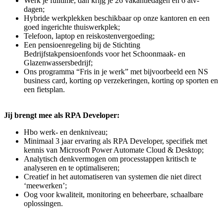
Werk je fulltime, dan krijg je 26 vakantiedagen en 6 atv-
dagen;
Hybride werkplekken beschikbaar op onze kantoren en een
goed ingerichte thuiswerkplek;
Telefoon, laptop en reiskostenvergoeding;
Een pensioenregeling bij de Stichting
Bedrijfstakpensioenfonds voor het Schoonmaak- en
Glazenwassersbedrijf;
Ons programma “Fris in je werk” met bijvoorbeeld een NS
business card, korting op verzekeringen, korting op sporten en
een fietsplan.
Jij brengt mee als RPA Developer:
Hbo werk- en denkniveau;
Minimaal 3 jaar ervaring als RPA Developer, specifiek met
kennis van Microsoft Power Automate Cloud & Desktop;
Analytisch denkvermogen om processtappen kritisch te
analyseren en te optimaliseren;
Creatief in het automatiseren van systemen die niet direct
‘meewerken’;
Oog voor kwaliteit, monitoring en beheerbare, schaalbare
oplossingen.