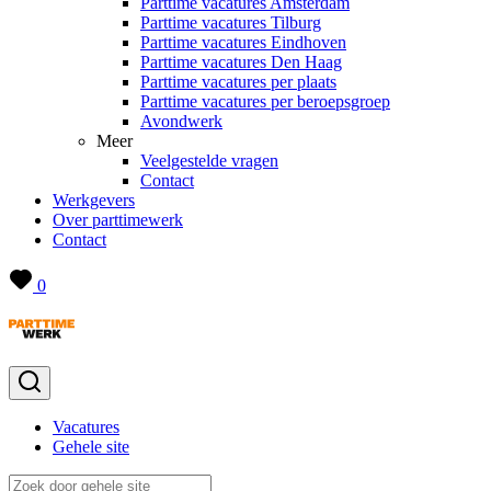
Parttime vacatures Amsterdam
Parttime vacatures Tilburg
Parttime vacatures Eindhoven
Parttime vacatures Den Haag
Parttime vacatures per plaats
Parttime vacatures per beroepsgroep
Avondwerk
Meer
Veelgestelde vragen
Contact
Werkgevers
Over parttimewerk
Contact
0
Vacatures
Gehele site