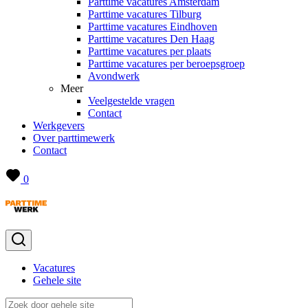
Parttime vacatures Amsterdam
Parttime vacatures Tilburg
Parttime vacatures Eindhoven
Parttime vacatures Den Haag
Parttime vacatures per plaats
Parttime vacatures per beroepsgroep
Avondwerk
Meer
Veelgestelde vragen
Contact
Werkgevers
Over parttimewerk
Contact
0
Vacatures
Gehele site