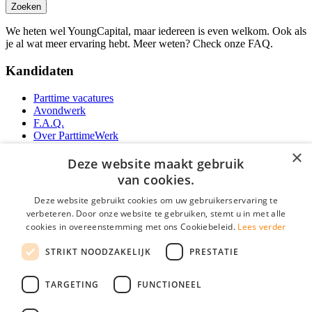
Zoeken
We heten wel YoungCapital, maar iedereen is even welkom. Ook als
je al wat meer ervaring hebt. Meer weten? Check onze FAQ.
Kandidaten
Parttime vacatures
Avondwerk
F.A.Q.
Over ParttimeWerk
YoungCapital IOS App
×
YoungCapital Android App
Deze website maakt gebruik
van cookies.
Werkgevers
Deze website gebruikt cookies om uw gebruikerservaring te
verbeteren. Door onze website te gebruiken, stemt u in met alle
Parttime personeel
cookies in overeenstemming met ons Cookiebeleid.
Lees verder
Vacature aanmelden
Bereken uw tarief
STRIKT NOODZAKELIJK
PRESTATIE
Partners
Contact
TARGETING
FUNCTIONEEL
Social