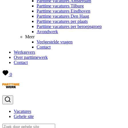
Parttime vacatures Amsterdam
Parttime vacatures Tilburg
Parttime vacatures Eindhoven
Parttime vacatures Den Haag
Parttime vacatures per plaats
Parttime vacatures per beroepsgroep
Avondwerk
Meer
Veelgestelde vragen
Contact
Werkgevers
Over parttimewerk
Contact
0
Vacatures
Gehele site