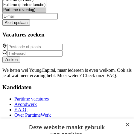
Alert opslaan
Vacatures zoeken
Zoeken
We heten wel YoungCapital, maar iedereen is even welkom. Ook als
je al wat meer ervaring hebt. Meer weten? Check onze FAQ.
Kandidaten
Parttime vacatures
Avondwerk
F.A.Q.
Over ParttimeWerk
YoungCapital IOS App
×
YoungCapital Android App
Deze website maakt gebruik