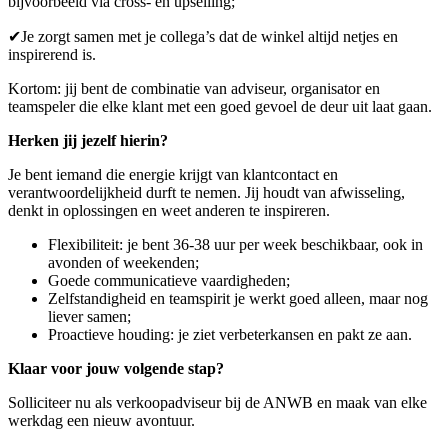
bijvoorbeeld via cross- en upselling;
✔Je zorgt samen met je collega’s dat de winkel altijd netjes en
inspirerend is.
Kortom: jij bent de combinatie van adviseur, organisator en
teamspeler die elke klant met een goed gevoel de deur uit laat gaan.
Herken jij jezelf hierin?
Je bent iemand die energie krijgt van klantcontact en
verantwoordelijkheid durft te nemen. Jij houdt van afwisseling,
denkt in oplossingen en weet anderen te inspireren.
Flexibiliteit: je bent 36-38 uur per week beschikbaar, ook in
avonden of weekenden;
Goede communicatieve vaardigheden;
Zelfstandigheid en teamspirit je werkt goed alleen, maar nog
liever samen;
Proactieve houding: je ziet verbeterkansen en pakt ze aan.
Klaar voor jouw volgende stap?
Solliciteer nu als verkoopadviseur bij de ANWB en maak van elke
werkdag een nieuw avontuur.