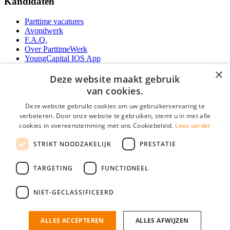
Kandidaten
Parttime vacatures
Avondwerk
F.A.Q.
Over ParttimeWerk
YoungCapital IOS App
YoungCapital Android App
×
Deze website maakt gebruik
Werkgevers
van cookies.
Deze website gebruikt cookies om uw gebruikerservaring te
Parttime personeel
verbeteren. Door onze website te gebruiken, stemt u in met alle
Vacature aanmelden
cookies in overeenstemming met ons Cookiebeleid.
Lees verder
Bereken uw tarief
Partners
STRIKT NOODZAKELIJK
PRESTATIE
Contact
Social
TARGETING
FUNCTIONEEL
NIET-GECLASSIFICEERD
Zoeken
ALLES ACCEPTEREN
ALLES AFWIJZEN
ParttimeWerk.nl is onderdeel van YoungCapital • © 2026 • KvK nr: 34199416 •