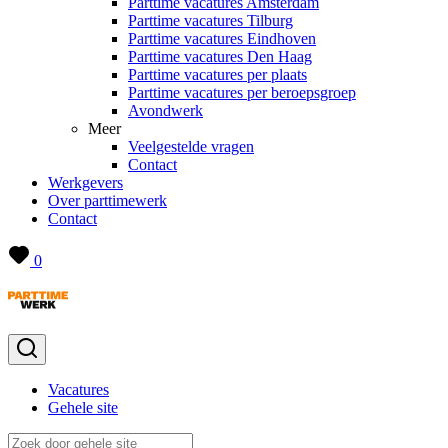
Parttime vacatures Amsterdam
Parttime vacatures Tilburg
Parttime vacatures Eindhoven
Parttime vacatures Den Haag
Parttime vacatures per plaats
Parttime vacatures per beroepsgroep
Avondwerk
Meer
Veelgestelde vragen
Contact
Werkgevers
Over parttimewerk
Contact
0
Vacatures
Gehele site