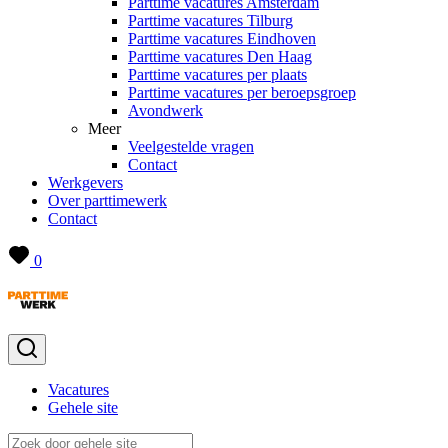
Parttime vacatures Amsterdam
Parttime vacatures Tilburg
Parttime vacatures Eindhoven
Parttime vacatures Den Haag
Parttime vacatures per plaats
Parttime vacatures per beroepsgroep
Avondwerk
Meer
Veelgestelde vragen
Contact
Werkgevers
Over parttimewerk
Contact
0
Vacatures
Gehele site