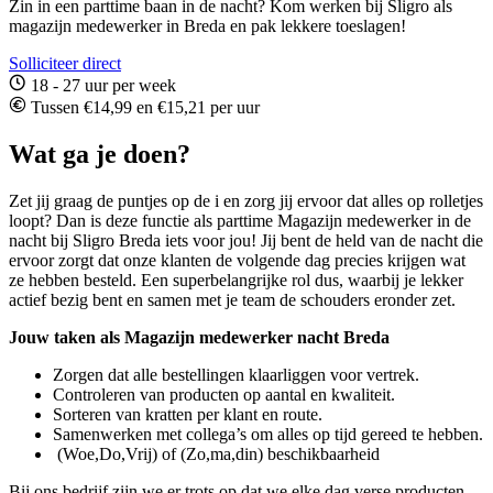
Zin in een parttime baan in de nacht? Kom werken bij Sligro als
magazijn medewerker in Breda en pak lekkere toeslagen!
Solliciteer direct
18 - 27 uur per week
Tussen €14,99 en €15,21 per uur
Wat ga je doen?
Zet jij graag de puntjes op de i en zorg jij ervoor dat alles op rolletjes
loopt? Dan is deze functie als parttime Magazijn medewerker in de
nacht bij Sligro Breda iets voor jou! Jij bent de held van de nacht die
ervoor zorgt dat onze klanten de volgende dag precies krijgen wat
ze hebben besteld. Een superbelangrijke rol dus, waarbij je lekker
actief bezig bent en samen met je team de schouders eronder zet.
Jouw taken als Magazijn medewerker nacht Breda
Zorgen dat alle bestellingen klaarliggen voor vertrek.
Controleren van producten op aantal en kwaliteit.
Sorteren van kratten per klant en route.
Samenwerken met collega’s om alles op tijd gereed te hebben.
(Woe,Do,Vrij) of (Zo,ma,din) beschikbaarheid
Bij ons bedrijf,zijn we er trots op dat we elke dag verse producten