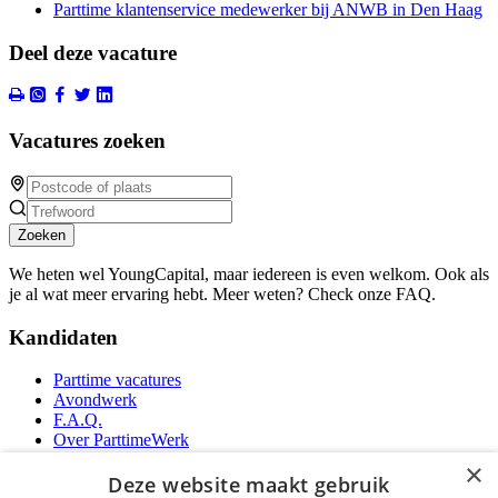
Parttime klantenservice medewerker bij ANWB in Den Haag
Deel deze vacature
Vacatures zoeken
Zoeken
We heten wel YoungCapital, maar iedereen is even welkom. Ook als
je al wat meer ervaring hebt. Meer weten? Check onze FAQ.
Kandidaten
Parttime vacatures
Avondwerk
F.A.Q.
Over ParttimeWerk
YoungCapital IOS App
×
YoungCapital Android App
Deze website maakt gebruik