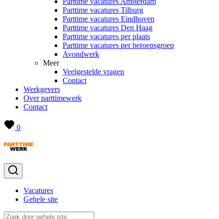
Parttime vacatures Amsterdam
Parttime vacatures Tilburg
Parttime vacatures Eindhoven
Parttime vacatures Den Haag
Parttime vacatures per plaats
Parttime vacatures per beroepsgroep
Avondwerk
Meer
Veelgestelde vragen
Contact
Werkgevers
Over parttimewerk
Contact
0
Vacatures
Gehele site