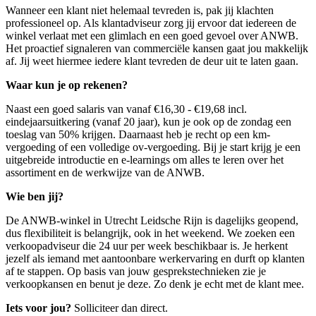
Wanneer een klant niet helemaal tevreden is, pak jij klachten
professioneel op. Als klantadviseur zorg jij ervoor dat iedereen de
winkel verlaat met een glimlach en een goed gevoel over ANWB.
Het proactief signaleren van commerciële kansen gaat jou makkelijk
af. Jij weet hiermee iedere klant tevreden de deur uit te laten gaan.
Waar kun je op rekenen?
Naast een goed salaris van vanaf €16,30 - €19,68 incl.
eindejaarsuitkering (vanaf 20 jaar), kun je ook op de zondag een
toeslag van 50% krijgen. Daarnaast heb je recht op een km-
vergoeding of een volledige ov-vergoeding. Bij je start krijg je een
uitgebreide introductie en e-learnings om alles te leren over het
assortiment en de werkwijze van de ANWB.
Wie ben jij?
De ANWB-winkel in
Utrecht Leidsche Rijn
is dagelijks geopend,
dus flexibiliteit is belangrijk, ook in het weekend. We zoeken een
verkoopadviseur die 24 uur per week beschikbaar is. Je herkent
jezelf als iemand met aantoonbare werkervaring en durft op klanten
af te stappen. Op basis van jouw gesprekstechnieken zie je
verkoopkansen en benut je deze. Zo denk je echt met de klant mee.
Iets voor jou?
Solliciteer dan direct.