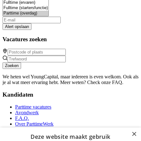
Alert opslaan
Vacatures zoeken
Zoeken
We heten wel YoungCapital, maar iedereen is even welkom. Ook als
je al wat meer ervaring hebt. Meer weten? Check onze FAQ.
Kandidaten
Parttime vacatures
Avondwerk
F.A.Q.
Over ParttimeWerk
YoungCapital IOS App
×
YoungCapital Android App
Deze website maakt gebruik