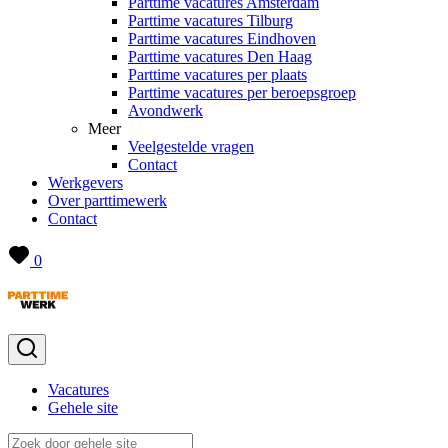
Parttime vacatures Amsterdam
Parttime vacatures Tilburg
Parttime vacatures Eindhoven
Parttime vacatures Den Haag
Parttime vacatures per plaats
Parttime vacatures per beroepsgroep
Avondwerk
Meer
Veelgestelde vragen
Contact
Werkgevers
Over parttimewerk
Contact
0
Vacatures
Gehele site