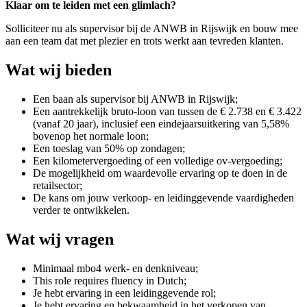
Klaar om te leiden met een glimlach?
Solliciteer nu als supervisor bij de ANWB in
Rijswijk
en bouw mee
aan een team dat met plezier en trots werkt aan tevreden klanten.
Wat wij bieden
Een baan als supervisor bij ANWB in Rijswijk;
Een aantrekkelijk bruto-loon van tussen de € 2.738 en € 3.422
(vanaf 20 jaar), inclusief een eindejaarsuitkering van 5,58%
bovenop het normale loon;
Een toeslag van 50% op zondagen;
Een kilometervergoeding of een volledige ov-vergoeding;
De mogelijkheid om waardevolle ervaring op te doen in de
retailsector;
De kans om jouw verkoop- en leidinggevende vaardigheden
verder te ontwikkelen.
Wat wij vragen
Minimaal mbo4 werk- en denkniveau;
This role requires fluency in Dutch;
Je hebt ervaring in een leidinggevende rol;
Je hebt ervaring en bekwaamheid in het verkopen van