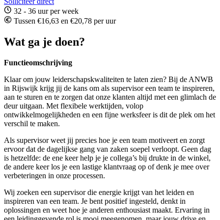
Solliciteer direct
32 - 36 uur per week
Tussen €16,63 en €20,78 per uur
Wat ga je doen?
Functieomschrijving
Klaar om jouw leiderschapskwaliteiten te laten zien? Bij de ANWB
in
Rijswijk
krijg jij de kans om als supervisor een team te inspireren,
aan te sturen en te zorgen dat onze klanten altijd met een glimlach de
deur uitgaan. Met flexibele werktijden, volop
ontwikkelmogelijkheden en een fijne werksfeer is dit de plek om het
verschil te maken.
Als supervisor weet jij precies hoe je een team motiveert en zorgt
ervoor dat de dagelijkse gang van zaken soepel verloopt. Geen dag
is hetzelfde: de ene keer help je je collega’s bij drukte in de winkel,
de andere keer los je een lastige klantvraag op of denk je mee over
verbeteringen in onze processen.
Wij zoeken een supervisor die energie krijgt van het leiden en
inspireren van een team. Je bent positief ingesteld, denkt in
oplossingen en weet hoe je anderen enthousiast maakt. Ervaring in
een leidinggevende rol is mooi meegenomen, maar jouw drive en