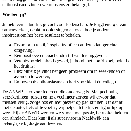
enthousiasme vinden we minstens zo belangrijk.
Wie ben jij?
Jij hebt een natuurlijk gevoel voor leiderschap. Je krijgt energie van
samenwerken, denkt in oplossingen en weet hoe je anderen
inspireert om het beste resultaat te behalen.
Ervaring in retail, hospitality of een andere klantgerichte
omgeving;
Een positieve en coachende stijl van leidinggeven;
Verantwoordelijkheidsgevoel, jij houdt het hoofd koel, ook als
het druk is;
Flexibiliteit: je vindt het geen probleem om in weekenden of
avonden te werken;
En bovenal: enthousiasme en hart voor klant én collega.
De ANWB is er voor iedereen die onderweg is. Met pechhulp,
verzekeringen, reizen en nog veel meer zorgen wij ervoor dat
mensen veilig, zorgeloos en met plezier op pad kunnen. Of dat nu
met de auto, fiets of te voet is, wij helpen letterlijk en figuurlijk op
weg. Bij de ANWB werken we samen met passie, betrokkenheid en
een glimlach. Daar kun jij als supervisor in Naaldwijk een
belangrijke bijdrage aan leveren.