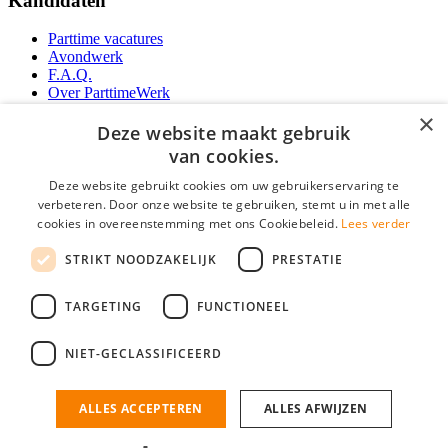
Kandidaten
Parttime vacatures
Avondwerk
F.A.Q.
Over ParttimeWerk
YoungCapital IOS App
×
YoungCapital Android App
Deze website maakt gebruik
van cookies.
Werkgevers
Deze website gebruikt cookies om uw gebruikerservaring te
verbeteren. Door onze website te gebruiken, stemt u in met alle
Parttime personeel
cookies in overeenstemming met ons Cookiebeleid.
Lees verder
Vacature aanmelden
Bereken uw tarief
STRIKT NOODZAKELIJK
PRESTATIE
Partners
Contact
TARGETING
FUNCTIONEEL
Social
NIET-GECLASSIFICEERD
ALLES ACCEPTEREN
ALLES AFWIJZEN
ParttimeWerk.nl is onderdeel van YoungCapital • © 2026 • KvK nr: 34199416 •
Algemene voorwaarden
•
Privacy
Contact
•
YoungCapital score