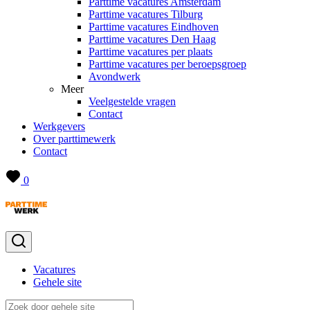
Parttime vacatures Amsterdam
Parttime vacatures Tilburg
Parttime vacatures Eindhoven
Parttime vacatures Den Haag
Parttime vacatures per plaats
Parttime vacatures per beroepsgroep
Avondwerk
Meer
Veelgestelde vragen
Contact
Werkgevers
Over parttimewerk
Contact
0
Vacatures
Gehele site