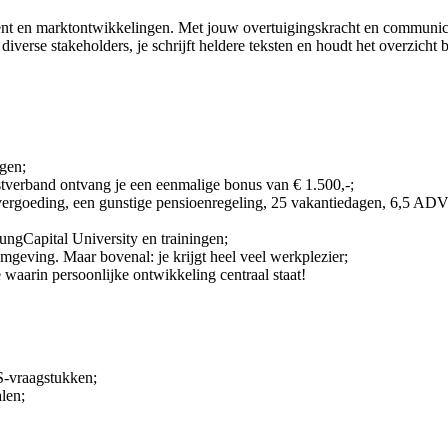
talent en marktontwikkelingen. Met jouw overtuigingskracht en communi
erse stakeholders, je schrijft heldere teksten en houdt het overzicht b
gen;
tverband ontvang je een eenmalige bonus van € 1.500,-;
nvergoeding, een gunstige pensioenregeling, 25 vakantiedagen, 6,5 ADV
ngCapital University en trainingen;
mgeving. Maar bovenal: je krijgt heel veel werkplezier;
 waarin persoonlijke ontwikkeling centraal staat!
S-vraagstukken;
len;