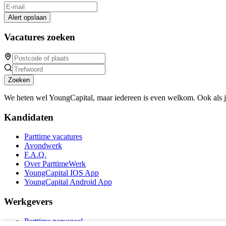
Alert opslaan
Vacatures zoeken
Zoeken
We heten wel YoungCapital, maar iedereen is even welkom. Ook als 
Kandidaten
Parttime vacatures
Avondwerk
F.A.Q.
Over ParttimeWerk
YoungCapital IOS App
YoungCapital Android App
Werkgevers
Parttime personeel