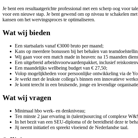
Je bent een resultaatgerichte professional met een scherp oog voor 
voor een nieuwe stap. Je bent gewend om op niveau te schakelen met div
kansen om het wervingsproces te optimaliseren.
Wat wij bieden
Een startsalaris vanaf €3000 bruto per maand;
Kans op meerdere bonussen bij het behalen van teamdoelstellin
Wij gaan voor een match made in heaven: na 15 maanden diens
Een uitgebreid arbeidsvoorwaardenpakket, inclusief reiskoste
Een maandelijks wellbeing budget van € 27,50;
Volop mogelijkheden voor persoonlijke ontwikkeling via de You
Je werkt met de leukste collega’s binnen een innovatieve werko
Je komt terecht in een bruisende, jonge en levendige organisatie
Wat wij vragen
Minimaal hbo werk- en denkniveau;
Ten minste 2 jaar ervaring in (talent)sourcing of complexe W&
In het bezit van een SEU-diploma of de bereidheid deze te beha
Jij neemt initiatief en spreekt vloeiend de Nederlandse taal.