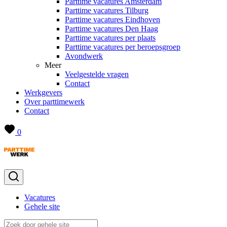
Parttime vacatures Amsterdam
Parttime vacatures Tilburg
Parttime vacatures Eindhoven
Parttime vacatures Den Haag
Parttime vacatures per plaats
Parttime vacatures per beroepsgroep
Avondwerk
Meer
Veelgestelde vragen
Contact
Werkgevers
Over parttimewerk
Contact
0
Vacatures
Gehele site