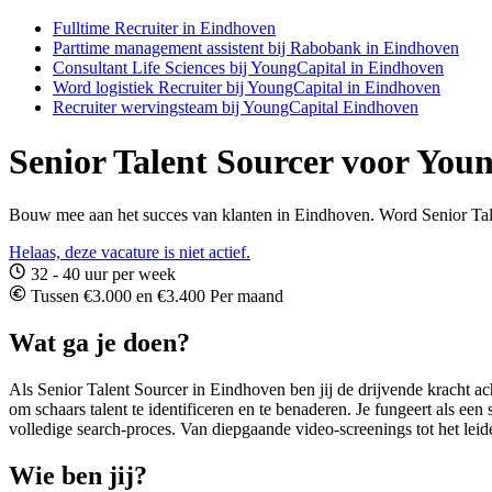
Fulltime Recruiter in Eindhoven
Parttime management assistent bij Rabobank in Eindhoven
Consultant Life Sciences bij YoungCapital in Eindhoven
Word logistiek Recruiter bij YoungCapital in Eindhoven
Recruiter wervingsteam bij YoungCapital Eindhoven
Senior Talent Sourcer voor You
Bouw mee aan het succes van klanten in Eindhoven. Word Senior Tal
Helaas, deze vacature is niet actief.
32 - 40 uur per week
Tussen €3.000 en €3.400 Per maand
Wat ga je doen?
Als Senior Talent Sourcer in Eindhoven ben jij de drijvende kracht ach
om schaars talent te identificeren en te benaderen. Je fungeert als een
volledige search-proces. Van diepgaande video-screenings tot het leiden
Wie ben jij?