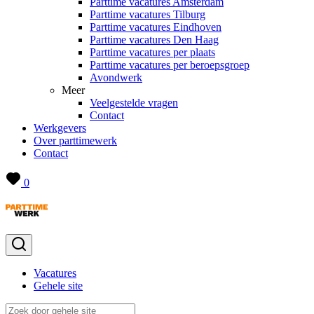
Parttime vacatures Amsterdam
Parttime vacatures Tilburg
Parttime vacatures Eindhoven
Parttime vacatures Den Haag
Parttime vacatures per plaats
Parttime vacatures per beroepsgroep
Avondwerk
Meer
Veelgestelde vragen
Contact
Werkgevers
Over parttimewerk
Contact
0
Vacatures
Gehele site