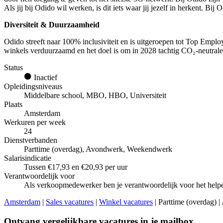
Als jij bij Odido wil werken, is dit iets waar jij jezelf in herkent. B
Diversiteit & Duurzaamheid
Odido streeft naar 100% inclusiviteit en is uitgeroepen tot Top Empl
winkels verduurzaamd en het doel is om in 2028 tachtig CO₂-neutrale v
Status
Inactief
Opleidingsniveaus
Middelbare school, MBO, HBO, Universiteit
Plaats
Amsterdam
Werkuren per week
24
Dienstverbanden
Parttime (overdag), Avondwerk, Weekendwerk
Salarisindicatie
Tussen €17,93 en €20,93 per uur
Verantwoordelijk voor
Als verkoopmedewerker ben je verantwoordelijk voor het helpe
Amsterdam
|
Sales vacatures
|
Winkel vacatures
| Parttime (overdag) 
Ontvang vergelijkbare vacatures in je mailbox