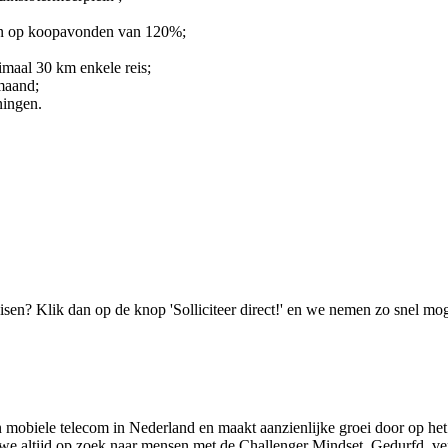
 en op koopavonden van 120%;
imaal 30 km enkele reis;
 maand;
ningen.
isen? Klik dan op de knop 'Solliciteer direct!' en we nemen zo snel mog
n mobiele telecom in Nederland en maakt aanzienlijke groei door op het
n we altijd op zoek naar mensen met de Challenger Mindset. Gedurfd, 