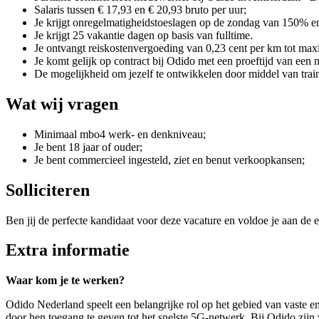
Salaris tussen € 17,93 en € 20,93 bruto per uur;
Je krijgt onregelmatigheidstoeslagen op de zondag van 150%
Je krijgt 25 vakantie dagen op basis van fulltime.
Je ontvangt reiskostenvergoeding van 0,23 cent per km tot max
Je komt gelijk op contract bij Odido met een proeftijd van een
De mogelijkheid om jezelf te ontwikkelen door middel van trai
Wat wij vragen
Minimaal mbo4 werk- en denkniveau;
Je bent 18 jaar of ouder;
Je bent commercieel ingesteld, ziet en benut verkoopkansen;
Solliciteren
Ben jij de perfecte kandidaat voor deze vacature en voldoe je aan de e
Extra informatie
Waar kom je te werken?
Odido Nederland speelt een belangrijke rol op het gebied van vaste e
door hen toegang te geven tot het snelste 5G-netwerk. Bij Odido zij