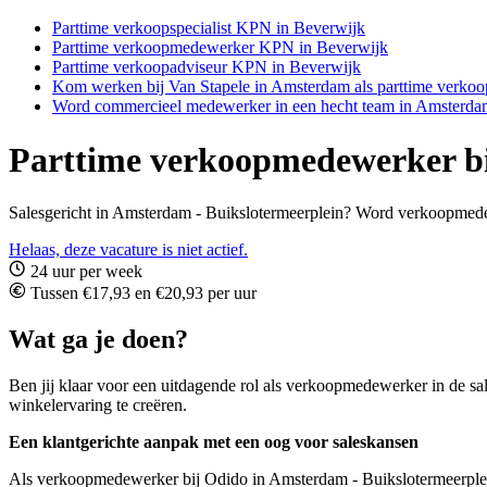
Parttime verkoopspecialist KPN in Beverwijk
Parttime verkoopmedewerker KPN in Beverwijk
Parttime verkoopadviseur KPN in Beverwijk
Kom werken bij Van Stapele in Amsterdam als parttime verk
Word commercieel medewerker in een hecht team in Amsterda
Parttime verkoopmedewerker bi
Salesgericht in Amsterdam - Buikslotermeerplein? Word verkoopmedewe
Helaas, deze vacature is niet actief.
24 uur per week
Tussen €17,93 en €20,93 per uur
Wat ga je doen?
Ben jij klaar voor een uitdagende rol als verkoopmedewerker in de sal
winkelervaring te creëren.
Een klantgerichte aanpak met een oog voor saleskansen
Als verkoopmedewerker bij Odido in Amsterdam - Buikslotermeerplein 