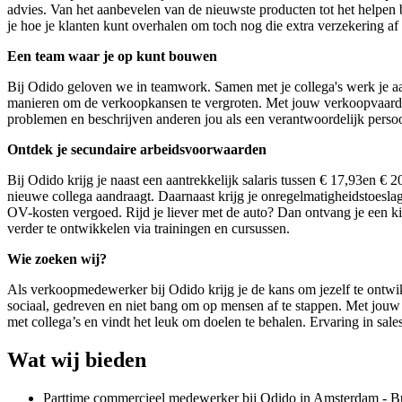
advies. Van het aanbevelen van de nieuwste producten tot het helpen bi
je hoe je klanten kunt overhalen om toch nog die extra verzekering af t
Een team waar je op kunt bouwen
Bij Odido geloven we in teamwork. Samen met je collega's werk je aan h
manieren om de verkoopkansen te vergroten. Met jouw verkoopvaardigh
problemen en beschrijven anderen jou als een verantwoordelijk perso
Ontdek je secundaire arbeidsvoorwaarden
Bij Odido krijg je naast een aantrekkelijk s
alaris tussen
€ 17,93en € 2
nieuwe collega aandraagt. Daarnaast krijg je onregelmatigheidstoes
OV-kosten vergoed. Rijd je liever met de auto? Dan ontvang je een ki
verder te ontwikkelen via trainingen en cursussen.
Wie zoeken wij?
Als verkoopmedewerker bij Odido krijg je de kans om jezelf te ontwi
sociaal, gedreven en niet bang om op mensen af te stappen. Met jouw
met collega’s en vindt het leuk om doelen te behalen. Ervaring in sales
Wat wij bieden
Parttime commercieel medewerker bij Odido in Amsterdam - Bu