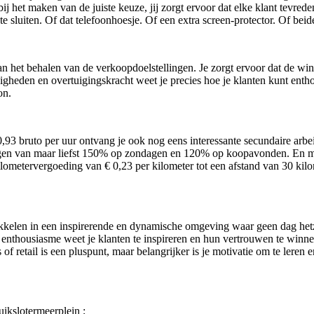
j het maken van de juiste keuze, jij zorgt ervoor dat elke klant tevred
e sluiten. Of dat telefoonhoesje. Of een extra screen-protector. Of beid
et behalen van de verkoopdoelstellingen. Je zorgt ervoor dat de winkel 
eden en overtuigingskracht weet je precies hoe je klanten kunt entho
on.
0,93
bruto per uur ontvang je
ook nog eens interessante secundaire arb
lagen van maar liefst 150% op zondagen en 120% op koopavonden. En m
lometervergoeding van € 0,23 per kilometer tot een afstand van 30 kilo
kkelen in een inspirerende en dynamische omgeving waar geen dag hetz
 enthousiasme weet je klanten te inspireren en hun vertrouwen te winn
 of retail is een pluspunt, maar belangrijker is je motivatie om te leren
ikslotermeerplein ;