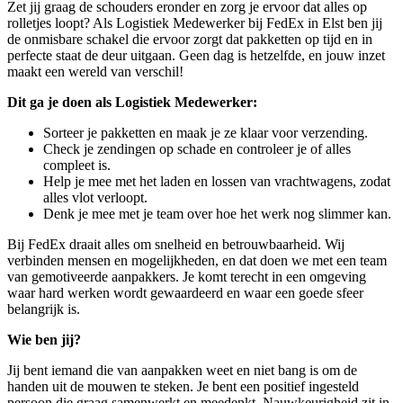
Zet jij graag de schouders eronder en zorg je ervoor dat alles op
rolletjes loopt? Als Logistiek Medewerker bij FedEx in Elst ben jij
de onmisbare schakel die ervoor zorgt dat pakketten op tijd en in
perfecte staat de deur uitgaan. Geen dag is hetzelfde, en jouw inzet
maakt een wereld van verschil!
Dit ga je doen als Logistiek Medewerker:
Sorteer je pakketten en maak je ze klaar voor verzending.
Check je zendingen op schade en controleer je of alles
compleet is.
Help je mee met het laden en lossen van vrachtwagens, zodat
alles vlot verloopt.
Denk je mee met je team over hoe het werk nog slimmer kan.
Bij FedEx draait alles om snelheid en betrouwbaarheid. Wij
verbinden mensen en mogelijkheden, en dat doen we met een team
van gemotiveerde aanpakkers. Je komt terecht in een omgeving
waar hard werken wordt gewaardeerd en waar een goede sfeer
belangrijk is.
Wie ben jij?
Jij bent iemand die van aanpakken weet en niet bang is om de
handen uit de mouwen te steken. Je bent een positief ingesteld
persoon die graag samenwerkt en meedenkt. Nauwkeurigheid zit in