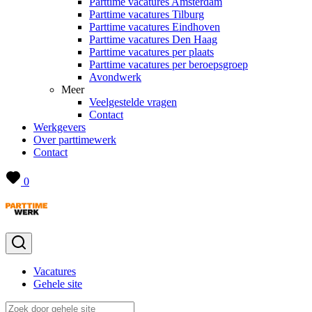
Parttime vacatures Amsterdam
Parttime vacatures Tilburg
Parttime vacatures Eindhoven
Parttime vacatures Den Haag
Parttime vacatures per plaats
Parttime vacatures per beroepsgroep
Avondwerk
Meer
Veelgestelde vragen
Contact
Werkgevers
Over parttimewerk
Contact
0
Vacatures
Gehele site