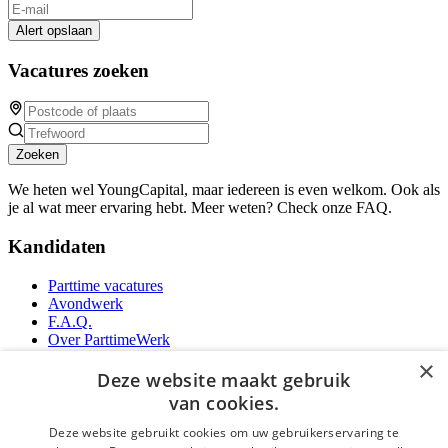
Alert opslaan
Vacatures zoeken
Zoeken
We heten wel YoungCapital, maar iedereen is even welkom. Ook als
je al wat meer ervaring hebt. Meer weten? Check onze FAQ.
Kandidaten
Parttime vacatures
Avondwerk
F.A.Q.
Over ParttimeWerk
YoungCapital IOS App
×
YoungCapital Android App
Deze website maakt gebruik
van cookies.
Werkgevers
Deze website gebruikt cookies om uw gebruikerservaring te