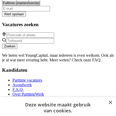
Alert opslaan
Vacatures zoeken
Zoeken
We heten wel YoungCapital, maar iedereen is even welkom. Ook als
je al wat meer ervaring hebt. Meer weten? Check onze FAQ.
Kandidaten
Parttime vacatures
Avondwerk
F.A.Q.
Over ParttimeWerk
YoungCapital IOS App
×
YoungCapital Android App
Deze website maakt gebruik
van cookies.
Werkgevers