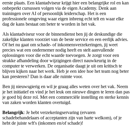
eerste plaats. Een klantadviseur krijgt hier een belangrijke rol en kan
onbeperkt cursussen volgen via de eigen Academy. Denk aan
trainingen over AI of persoonlijk leiderschap. Het is een
professionele omgeving waar eigen inbreng echt telt en waar elke
dag de kans bestaat om beter te worden in het vak.
Als klantadviseur voor de binnendienst ben jij de deskundige die
zakelijke klanten voorziet van de beste service en een eerlijk advies.
Of het nu gaat om schade- of inkomensverzekeringen, jij weet
precies wat een ondernemer nodig heeft en stelt aanvullende
oplossingen voor die echt waarde toevoegen. Je zorgt voor een
strakke afhandeling door wijzigingen direct nauwkeurig in de
computer te verwerken. De organisatie daagt je uit om kritisch te
blijven kijken naar het werk. Heb je een idee hoe het team nog beter
kan presteren? Dan is daar alle ruimte voor.
Ben jij nieuwsgierig en wil je graag alles weten over het vak. Neem
je het initiatief en vind je het leuk om nieuwe dingen te leren dan pas
je goed bij deze rol. Met een commerciële instelling en sterke kennis
van zaken worden klanten overtuigd.
Belangrijk
: Je hebt verzekeringservaring (ervaren
schadebehandelaars of acceptanten zijn van harte welkom), of je
hebt de juiste wft's (inkomen en/of schade)!