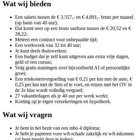
Wat wij bieden
Een salaris tussen de € 3.557,- en € 4.891,- bruto per maand
(op basis van 40 uur);
Dat komt neer op een bruto uurloon tussen de € 20,52 en €
28,22;
Meteen een contract voor onbepaalde tijd;
Een werkweek van 32 tot 40 uur;
Je kunt deels thuiswerken;
Een budget dat je zelf kunt uitgeven aan extra vrije dagen,
geld of een cursus;
Volg gratis trainingen over bijvoorbeeld AI of persoonlijke
groei;
Een reiskostenvergoeding van € 0,21 per km met de auto, €
0,25 per km met de fiets of te voet, en reizen met het OV in
de 2e klas wordt volledig vergoed;
27 vakantiedagen als je 40 uur per week werkt;
Korting op je eigen verzekeringen en hypotheek.
Wat wij vragen
Je bent in het bezit van een mbo 4 diploma;
Je hebt je papieren voor wft-schade zakelijk en wft-inkomen
(of bent bereid deze te halen);