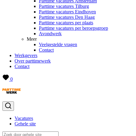
Parttime vacatures Amsterdam
Parttime vacatures Tilburg
Parttime vacatures Eindhoven
Parttime vacatures Den Haag
Parttime vacatures per plaats
Parttime vacatures per beroepsgroep
Avondwerk
Meer
Veelgestelde vragen
Contact
Werkgevers
Over parttimewerk
Contact
0
Vacatures
Gehele site