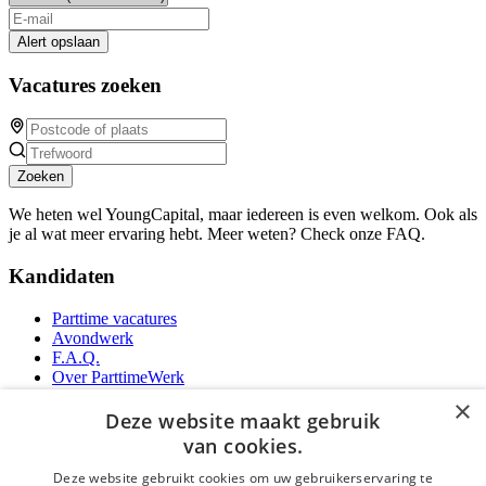
Alert opslaan
Vacatures zoeken
Zoeken
We heten wel YoungCapital, maar iedereen is even welkom. Ook als
je al wat meer ervaring hebt. Meer weten? Check onze FAQ.
Kandidaten
Parttime vacatures
Avondwerk
F.A.Q.
Over ParttimeWerk
YoungCapital IOS App
×
YoungCapital Android App
Deze website maakt gebruik
van cookies.
Werkgevers
Deze website gebruikt cookies om uw gebruikerservaring te