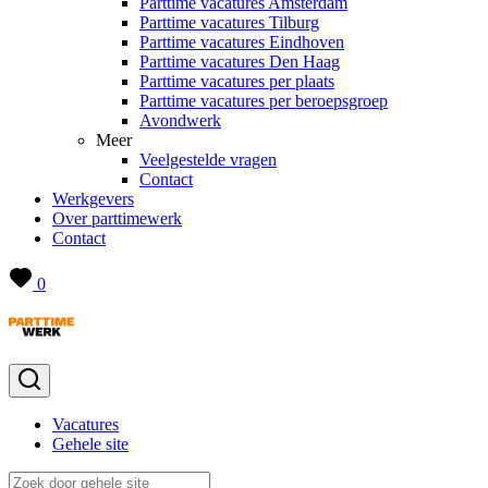
Parttime vacatures Amsterdam
Parttime vacatures Tilburg
Parttime vacatures Eindhoven
Parttime vacatures Den Haag
Parttime vacatures per plaats
Parttime vacatures per beroepsgroep
Avondwerk
Meer
Veelgestelde vragen
Contact
Werkgevers
Over parttimewerk
Contact
0
Vacatures
Gehele site