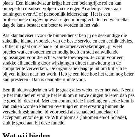
plaats. Een klantadviseur krijgt hier een belangrijke rol en kan
onbeperkt cursussen volgen via de eigen Academy. Denk aan
trainingen over AI of persoonlijk leiderschap. Het is een
professionele omgeving waar eigen inbreng echt telt en waar elke
dag de kans bestaat om beter te worden in het vak.
Als klantadviseur voor de binnendienst ben jij de deskundige die
zakelijke klanten voorziet van de beste service en een eerlijk advies.
Of het nu gaat om schade- of inkomensverzekeringen, jij weet
precies wat een ondernemer nodig heeft en stelt aanvullende
oplossingen voor die echt waarde toevoegen. Je zorgt voor een
strakke afhandeling door wijzigingen direct nauwkeurig in de
computer te verwerken. De organisatie daagt je uit om kritisch te
blijven kijken naar het werk. Heb je een idee hoe het team nog beter
kan presteren? Dan is daar alle ruimte voor.
Ben jij nieuwsgierig en wil je graag alles weten over het vak. Neem
je het initiatief en vind je het leuk om nieuwe dingen te leren dan pas
je goed bij deze rol. Met een commerciële instelling en sterke kennis
van zaken worden klanten overtuigd en met ervaring binnen de
verzekeringsbranche, bijvoorbeeld als schadebehandelaar of
acceptant, en/of de juiste Wft-diploma's (Inkomen en/of Schade),
sluit je goed aan bij deze functie.
Wat wij bieden