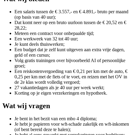
Een salaris tussen de € 3.557,- en € 4.891,- bruto per maand
(op basis van 40 uur);
Dat komt neer op een bruto uurloon tussen de € 20,52 en €
28,22;
Meteen een contract voor onbepaalde tijd;
Een werkweek van 32 tot 40 uur;
Je kunt deels thuiswerken;
Een budget dat je zelf kunt uitgeven aan extra vrije dagen,
geld of een cursus;
Volg gratis trainingen over bijvoorbeeld AI of persoonlijke
groei;
Een reiskostenvergoeding van € 0,21 per km met de auto, €
0,25 per km met de fiets of te voet, en reizen met het OV in
de 2e klas wordt volledig vergoed;
27 vakantiedagen als je 40 uur per week werkt;
Korting op je eigen verzekeringen en hypotheek.
Wat wij vragen
Je bent in het bezit van een mbo 4 diploma;
Je hebt je papieren voor wft-schade zakelijk en wft-inkomen
(of bent bereid deze te halen);
Je hebt al eens gewerkt met verzekeringen voor bedrijven;