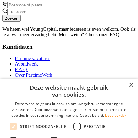
Zoeken
We heten wel YoungCapital, maar iedereen is even welkom. Ook als
je al wat meer ervaring hebt. Meer weten? Check onze FAQ.
Kandidaten
Parttime vacatures
Avondwerk
F.A.Q.
Over ParttimeWerk
YoungCapital IOS App
×
YoungCapital Android App
Deze website maakt gebruik
van cookies.
Werkgevers
Deze website gebruikt cookies om uw gebruikerservaring te
verbeteren. Door onze website te gebruiken, stemt u in met alle
Parttime personeel
cookies in overeenstemming met ons Cookiebeleid.
Lees verder
Vacature aanmelden
Bereken uw tarief
STRIKT NOODZAKELIJK
PRESTATIE
Partners
Contact