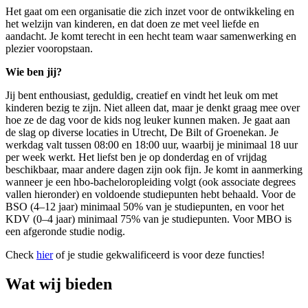
Het gaat om een organisatie die zich inzet voor de ontwikkeling en
het welzijn van kinderen, en dat doen ze met veel liefde en
aandacht. Je komt terecht in een hecht team waar samenwerking en
plezier vooropstaan.
Wie ben jij?
Jij bent enthousiast, geduldig, creatief en vindt het leuk om met
kinderen bezig te zijn. Niet alleen dat, maar je denkt graag mee over
hoe ze de dag voor de kids nog leuker kunnen maken. Je gaat aan
de slag op diverse locaties in Utrecht, De Bilt of Groenekan. Je
werkdag valt tussen 08:00 en 18:00 uur, waarbij je minimaal 18 uur
per week werkt. Het liefst ben je op donderdag en of vrijdag
beschikbaar, maar andere dagen zijn ook fijn.
Je komt in aanmerking
wanneer je een hbo-bacheloropleiding volgt (ook associate degrees
vallen hieronder) en voldoende studiepunten hebt behaald. Voor de
BSO (4–12 jaar) minimaal 50% van je studiepunten, en voor het
KDV (0–4 jaar) minimaal 75% van je studiepunten. Voor MBO is
een afgeronde studie nodig.
Check
hier
of je studie gekwalificeerd is voor deze functies!
Wat wij bieden