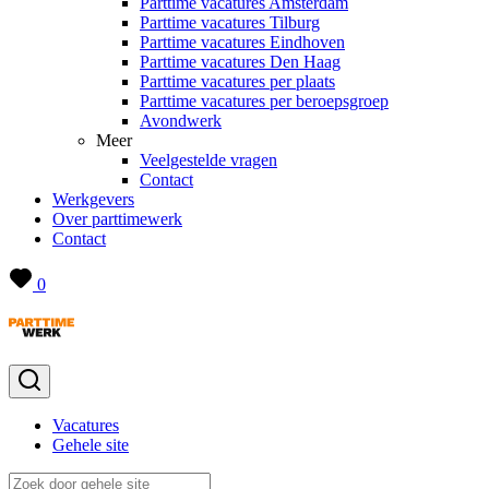
Parttime vacatures Amsterdam
Parttime vacatures Tilburg
Parttime vacatures Eindhoven
Parttime vacatures Den Haag
Parttime vacatures per plaats
Parttime vacatures per beroepsgroep
Avondwerk
Meer
Veelgestelde vragen
Contact
Werkgevers
Over parttimewerk
Contact
0
Vacatures
Gehele site