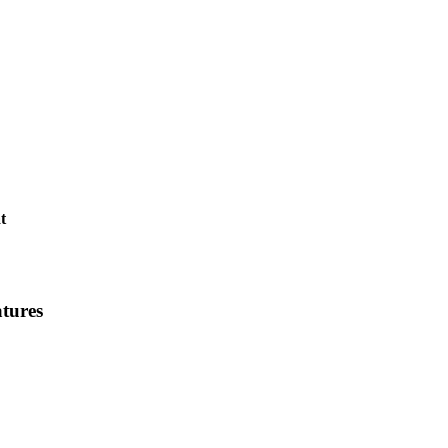
t
tures