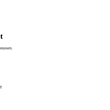
t
onussen.
d!