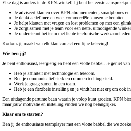
Elke dag is anders in de KPN-winkel! Jij bent het eerste aanspreekpun
Je adviseert klanten over KPN-abonnementen, smartphones en a
Je denkt actief mee en weet commerciële kansen te benutten.
Je helpt klanten met vragen en lost problemen op met een gliml
Je zorgt samen met je team voor een nette, uitnodigende winkel
Je ondersteunt het team met lichte telefonische werkzaamheden
Kortom: jij maakt van elk klantcontact een fijne beleving!
Wie ben jij?
Je bent enthousiast, leergierig en hebt een vlotte babbel. Je geniet va
Heb je affiniteit met technologie en telecom.
Ben je communicatief sterk en commercieel ingesteld.
Werk je graag samen in een team.
Heb je een flexibele instelling en je vindt het niet erg om ook 
E
en uitdagende parttime baan waarin je volop kunt groeien. KPN bie
maar jouw motivatie en instelling vinden we nog belangrijker.
Klaar om te starten?
Ben jij de enthousiaste teamplayer met een vlotte babbel die we zoek