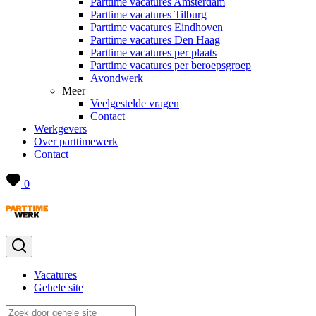
Parttime vacatures Amsterdam
Parttime vacatures Tilburg
Parttime vacatures Eindhoven
Parttime vacatures Den Haag
Parttime vacatures per plaats
Parttime vacatures per beroepsgroep
Avondwerk
Meer
Veelgestelde vragen
Contact
Werkgevers
Over parttimewerk
Contact
0
Vacatures
Gehele site