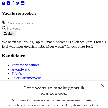
Vacatures zoeken
Zoeken
We heten wel YoungCapital, maar iedereen is even welkom. Ook als
je al wat meer ervaring hebt. Meer weten? Check onze FAQ.
Kandidaten
Parttime vacatures
Avondwerk
F.A.Q.
Over ParttimeWerk
YoungCapital IOS App
×
YoungCapital Android App
Deze website maakt gebruik
van cookies.
Werkgevers
Deze website gebruikt cookies om uw gebruikerservaring te
verbeteren. Door onze website te gebruiken, stemt u in met alle
Parttime personeel