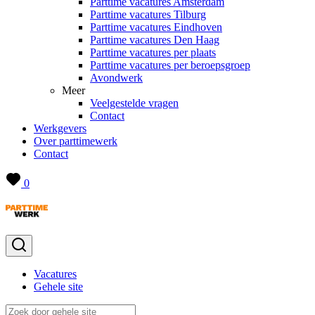
Parttime vacatures Amsterdam
Parttime vacatures Tilburg
Parttime vacatures Eindhoven
Parttime vacatures Den Haag
Parttime vacatures per plaats
Parttime vacatures per beroepsgroep
Avondwerk
Meer
Veelgestelde vragen
Contact
Werkgevers
Over parttimewerk
Contact
0
Vacatures
Gehele site