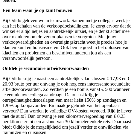
beiden.
Een team waar je op kunt bouwen
Bij Odido geloven we in teamwork. Samen met je collega's werk je
aan het behalen van de verkoopdoelstellingen. Je zorgt ervoor dat de
winkel er altijd netjes en aantrekkelijk uitziet, en je denkt actief mee
over manieren om de verkoopkansen te vergroten. Met jouw
verkoopvaardigheden en overtuigingskracht weet je precies hoe je
klanten kunt enthousiasmeren. Ook ben je goed in het oplossen van
klachten en problemen en beschrijven anderen jou als een
verantwoordelijk persoon.
Ontdek je secundaire arbeidsvoorwaarden
Bij Odido krijg je naast een aantrekkelijk s
alaris tussen
€ 17,93 en €
20,93
bruto per uur ontvang je
ook nog eens interessante secundaire
arbeidsvoorwaarden. Zo verdien je een bonus vanaf € 500 wanneer
je een nieuwe collega aandraagt. Daarnaast krijg je
onregelmatigheidstoeslagen van maar liefst 150% op zondagen en
120% op koopavonden. En maak je gebruik van het openbaar
vervoer? Dan worden je volledige OV-kosten vergoed. Rijd je liever
met de auto? Dan ontvang je een kilometervergoeding van € 0,23
per kilometer tot een afstand van 30 kilometer enkele reis. Daarnaast
biedt Odido je de mogelijkheid om jezelf verder te ontwikkelen via
trainingen en cursussen.