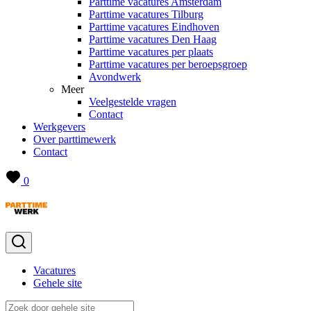
Parttime vacatures Amsterdam
Parttime vacatures Tilburg
Parttime vacatures Eindhoven
Parttime vacatures Den Haag
Parttime vacatures per plaats
Parttime vacatures per beroepsgroep
Avondwerk
Meer
Veelgestelde vragen
Contact
Werkgevers
Over parttimewerk
Contact
0
Vacatures
Gehele site