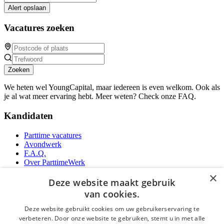
Alert opslaan
Vacatures zoeken
Zoeken
We heten wel YoungCapital, maar iedereen is even welkom. Ook als
je al wat meer ervaring hebt. Meer weten? Check onze FAQ.
Kandidaten
Parttime vacatures
Avondwerk
F.A.Q.
Over ParttimeWerk
YoungCapital IOS App
×
YoungCapital Android App
Deze website maakt gebruik
van cookies.
Werkgevers
Deze website gebruikt cookies om uw gebruikerservaring te
verbeteren. Door onze website te gebruiken, stemt u in met alle
Parttime personeel