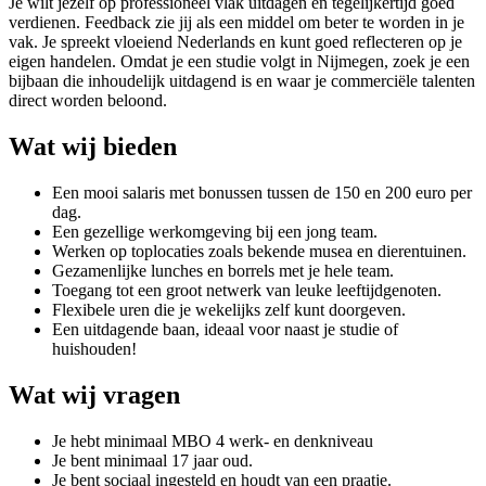
Je wilt jezelf op professioneel vlak uitdagen en tegelijkertijd goed
verdienen. Feedback zie jij als een middel om beter te worden in je
vak. Je spreekt vloeiend Nederlands en kunt goed reflecteren op je
eigen handelen. Omdat je een studie volgt in Nijmegen, zoek je een
bijbaan die inhoudelijk uitdagend is en waar je commerciële talenten
direct worden beloond.
Wat wij bieden
Een mooi salaris met bonussen tussen de 150 en 200 euro per
dag.
Een gezellige werkomgeving bij een jong team.
Werken op toplocaties zoals bekende musea en dierentuinen.
Gezamenlijke lunches en borrels met je hele team.
Toegang tot een groot netwerk van leuke leeftijdgenoten.
Flexibele uren die je wekelijks zelf kunt doorgeven.
Een uitdagende baan, ideaal voor naast je studie of
huishouden!
Wat wij vragen
Je hebt minimaal MBO 4 werk- en denkniveau
Je bent minimaal 17 jaar oud.
Je bent sociaal ingesteld en houdt van een praatje.