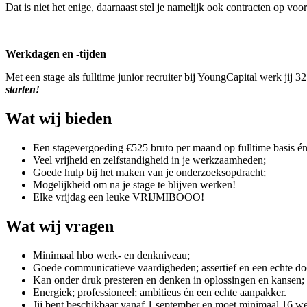
Dat is niet het enige, daarnaast stel je namelijk ook contracten op vo
Werkdagen en -tijden
Met een stage als fulltime junior recruiter bij YoungCapital werk jij
starten!
Wat wij bieden
Een stagevergoeding €525 bruto per maand op fulltime basis én
Veel vrijheid en zelfstandigheid in je werkzaamheden;
Goede hulp bij het maken van je onderzoeksopdracht;
Mogelijkheid om na je stage te blijven werken!
Elke vrijdag een leuke VRIJMIBOOO!
Wat wij vragen
Minimaal hbo werk- en denkniveau;
Goede communicatieve vaardigheden; assertief en een echte doo
Kan onder druk presteren en denken in oplossingen en kansen;
Energiek; professioneel; ambitieus én een echte aanpakker.
Jij bent beschikbaar vanaf 1 september en moet minimaal 16 w