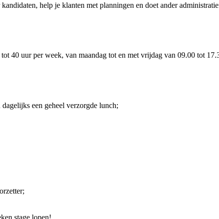
or kandidaten, help je klanten met planningen en doet ander administrati
 32 tot 40 uur per week, van maandag tot en met vrijdag van 09.00 tot 1
 dagelijks een geheel verzorgde lunch;
rzetter;
eken stage lopen!