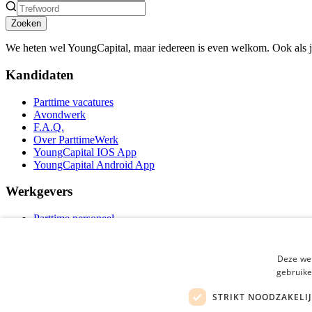
Zoeken
We heten wel YoungCapital, maar iedereen is even welkom. Ook als 
Kandidaten
Parttime vacatures
Avondwerk
F.A.Q.
Over ParttimeWerk
YoungCapital IOS App
YoungCapital Android App
Werkgevers
Parttime personeel
Vacature aanmelden
Bereken uw tarief
Partners
Deze web
Contact
gebruike
Social
STRIKT NOODZAKELI