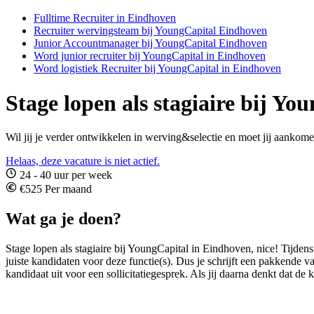
Fulltime Recruiter in Eindhoven
Recruiter wervingsteam bij YoungCapital Eindhoven
Junior Accountmanager bij YoungCapital Eindhoven
Word junior recruiter bij YoungCapital in Eindhoven
Word logistiek Recruiter bij YoungCapital in Eindhoven
Stage lopen als stagiaire bij Y
Wil jij je verder ontwikkelen in werving&selectie en moet jij aankom
Helaas, deze vacature is niet actief.
24 - 40 uur per week
€525 Per maand
Wat ga je doen?
Stage lopen als stagiaire bij YoungCapital in Eindhoven, nice! Tijdens d
juiste kandidaten voor deze functie(s). Dus je schrijft een pakkende v
kandidaat uit voor een sollicitatiegesprek. Als jij daarna denkt dat de k