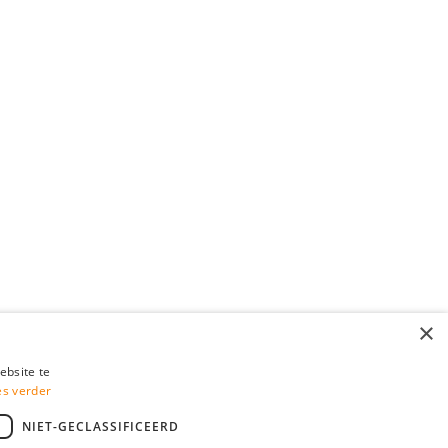
×
ebsite te
es verder
NIET-GECLASSIFICEERD