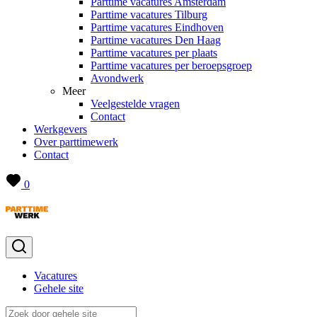
Parttime vacatures Amsterdam
Parttime vacatures Tilburg
Parttime vacatures Eindhoven
Parttime vacatures Den Haag
Parttime vacatures per plaats
Parttime vacatures per beroepsgroep
Avondwerk
Meer
Veelgestelde vragen
Contact
Werkgevers
Over parttimewerk
Contact
0
Vacatures
Gehele site