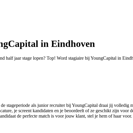
oungCapital in Eindhoven
end half jaar stage lopen? Top! Word stagiaire bij YoungCapital in Eind
e stageperiode als junior recruiter bij YoungCapital draai jij volledig m
acature, je screent kandidaten en je beoordeelt of ze geschikt zijn voo
andidaat de perfecte match is voor jouw klant, stel je hem of haar voor. D