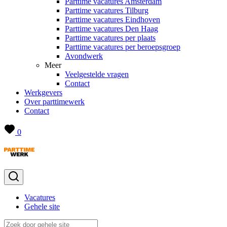
Parttime vacatures Amsterdam
Parttime vacatures Tilburg
Parttime vacatures Eindhoven
Parttime vacatures Den Haag
Parttime vacatures per plaats
Parttime vacatures per beroepsgroep
Avondwerk
Meer
Veelgestelde vragen
Contact
Werkgevers
Over parttimewerk
Contact
0
Vacatures
Gehele site