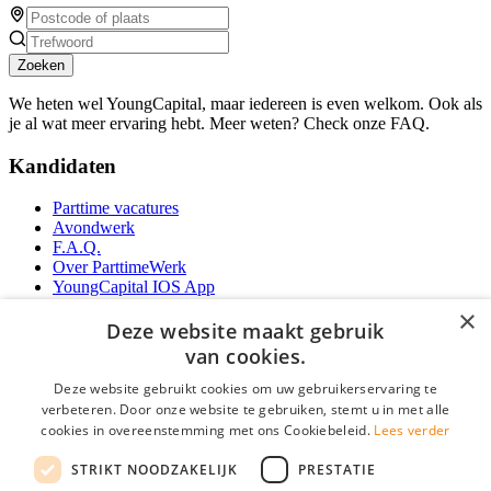
Zoeken
We heten wel YoungCapital, maar iedereen is even welkom. Ook als
je al wat meer ervaring hebt. Meer weten? Check onze FAQ.
Kandidaten
Parttime vacatures
Avondwerk
F.A.Q.
Over ParttimeWerk
YoungCapital IOS App
YoungCapital Android App
×
Deze website maakt gebruik
Werkgevers
van cookies.
Deze website gebruikt cookies om uw gebruikerservaring te
Parttime personeel
verbeteren. Door onze website te gebruiken, stemt u in met alle
Vacature aanmelden
cookies in overeenstemming met ons Cookiebeleid.
Lees verder
Bereken uw tarief
Partners
STRIKT NOODZAKELIJK
PRESTATIE
Contact