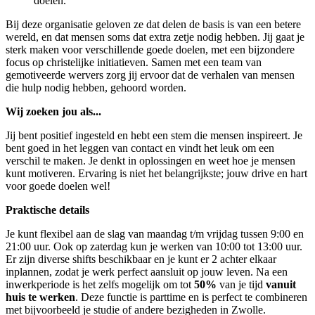
doelen.
Bij deze organisatie geloven ze dat delen de basis is van een betere
wereld, en dat mensen soms dat extra zetje nodig hebben. Jij gaat je
sterk maken voor verschillende goede doelen, met een bijzondere
focus op christelijke initiatieven. Samen met een team van
gemotiveerde wervers zorg jij ervoor dat de verhalen van mensen
die hulp nodig hebben, gehoord worden.
Wij zoeken jou als...
Jij bent positief ingesteld en hebt een stem die mensen inspireert. Je
bent goed in het leggen van contact en vindt het leuk om een
verschil te maken. Je denkt in oplossingen en weet hoe je mensen
kunt motiveren. Ervaring is niet het belangrijkste; jouw drive en hart
voor goede doelen wel!
Praktische details
Je kunt flexibel aan de slag van maandag t/m vrijdag tussen 9:00 en
21:00 uur. Ook op zaterdag kun je werken van 10:00 tot 13:00 uur.
Er zijn diverse shifts beschikbaar en je kunt er 2 achter elkaar
inplannen, zodat je werk perfect aansluit op jouw leven. Na een
inwerkperiode is het zelfs mogelijk om tot
50%
van je tijd
vanuit
huis te werken
. Deze functie is parttime en is perfect te combineren
met bijvoorbeeld je studie of andere bezigheden in Zwolle.