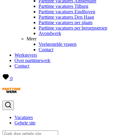
Parttime vacatures Amsterdam
Parttime vacatures Tilburg
Parttime vacatures Eindhoven
Parttime vacatures Den Haag
Parttime vacatures per plaats
Parttime vacatures per beroepsgroep
Avondwerk
Meer
Veelgestelde vragen
Contact
Werkgevers
Over parttimewerk
Contact
0
Vacatures
Gehele site