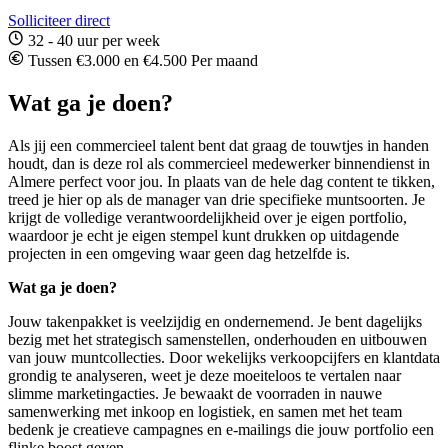
Solliciteer direct
32 - 40 uur per week
Tussen €3.000 en €4.500 Per maand
Wat ga je doen?
Als jij een commercieel talent bent dat graag de touwtjes in handen
houdt, dan is deze rol als commercieel medewerker binnendienst in
Almere perfect voor jou. In plaats van de hele dag content te tikken,
treed je hier op als de manager van drie specifieke muntsoorten. Je
krijgt de volledige verantwoordelijkheid over je eigen portfolio,
waardoor je echt je eigen stempel kunt drukken op uitdagende
projecten in een omgeving waar geen dag hetzelfde is.
Wat ga je doen?
Jouw takenpakket is veelzijdig en ondernemend. Je bent dagelijks
bezig met het strategisch samenstellen, onderhouden en uitbouwen
van jouw muntcollecties. Door wekelijks verkoopcijfers en klantdata
grondig te analyseren, weet je deze moeiteloos te vertalen naar
slimme marketingacties. Je bewaakt de voorraden in nauwe
samenwerking met inkoop en logistiek, en samen met het team
bedenk je creatieve campagnes en e-mailings die jouw portfolio een
flinke boost geven.