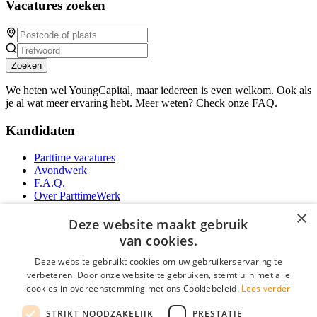
Vacatures zoeken
Zoeken
We heten wel YoungCapital, maar iedereen is even welkom. Ook als
je al wat meer ervaring hebt. Meer weten? Check onze FAQ.
Kandidaten
Parttime vacatures
Avondwerk
F.A.Q.
Over ParttimeWerk
YoungCapital IOS App
×
YoungCapital Android App
Deze website maakt gebruik
van cookies.
Werkgevers
Deze website gebruikt cookies om uw gebruikerservaring te
verbeteren. Door onze website te gebruiken, stemt u in met alle
Parttime personeel
cookies in overeenstemming met ons Cookiebeleid.
Lees verder
Vacature aanmelden
Bereken uw tarief
STRIKT NOODZAKELIJK
PRESTATIE
Partners