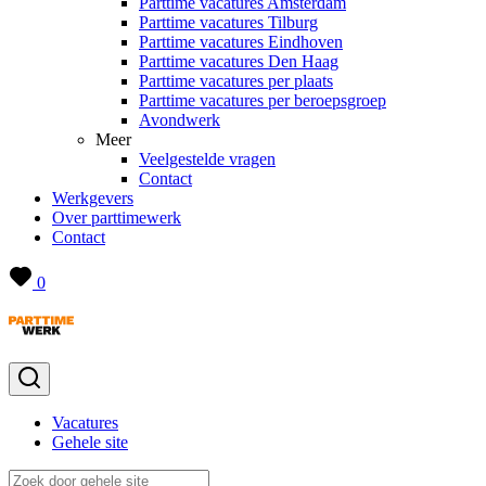
Parttime vacatures Amsterdam
Parttime vacatures Tilburg
Parttime vacatures Eindhoven
Parttime vacatures Den Haag
Parttime vacatures per plaats
Parttime vacatures per beroepsgroep
Avondwerk
Meer
Veelgestelde vragen
Contact
Werkgevers
Over parttimewerk
Contact
0
Vacatures
Gehele site