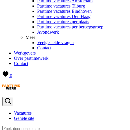
Parttime vacatures Amsterdam
Parttime vacatures Tilburg
Parttime vacatures Eindhoven
Parttime vacatures Den Haag
Parttime vacatures per plaats
Parttime vacatures per beroepsgroep
Avondwerk
Meer
Veelgestelde vragen
Contact
Werkgevers
Over parttimewerk
Contact
0
Vacatures
Gehele site