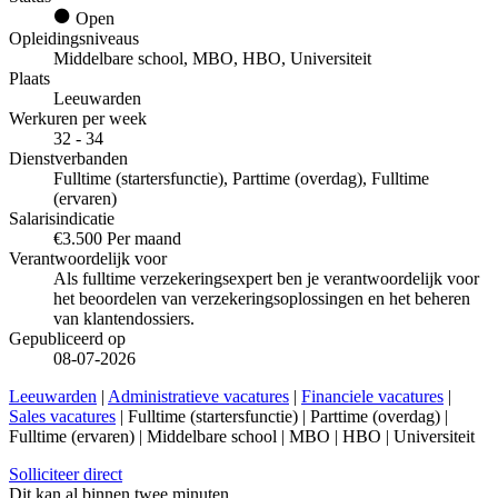
Open
Opleidingsniveaus
Middelbare school, MBO, HBO, Universiteit
Plaats
Leeuwarden
Werkuren per week
32 - 34
Dienstverbanden
Fulltime (startersfunctie), Parttime (overdag), Fulltime
(ervaren)
Salarisindicatie
€3.500 Per maand
Verantwoordelijk voor
Als fulltime verzekeringsexpert ben je verantwoordelijk voor
het beoordelen van verzekeringsoplossingen en het beheren
van klantendossiers.
Gepubliceerd op
08-07-2026
Leeuwarden
|
Administratieve vacatures
|
Financiele vacatures
|
Sales vacatures
| Fulltime (startersfunctie) | Parttime (overdag) |
Fulltime (ervaren) | Middelbare school | MBO | HBO | Universiteit
Solliciteer direct
Dit kan al binnen twee minuten