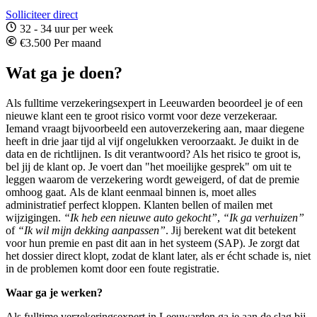
Solliciteer direct
32 - 34 uur per week
€3.500 Per maand
Wat ga je doen?
Als fulltime verzekeringsexpert in Leeuwarden
beoordeel je of een
nieuwe klant een te groot risico vormt voor deze verzekeraar.
Iemand vraagt bijvoorbeeld een autoverzekering aan, maar diegene
heeft in drie jaar tijd al vijf ongelukken veroorzaakt. Je duikt in de
data en de richtlijnen. Is dit verantwoord? Als het risico te groot is,
bel jij de klant op. Je voert dan "het moeilijke gesprek" om uit te
leggen waarom de verzekering wordt geweigerd, of dat de premie
omhoog gaat. Als de klant eenmaal binnen is, moet alles
administratief perfect kloppen. Klanten bellen of mailen met
wijzigingen.
“Ik heb een nieuwe auto gekocht”
,
“Ik ga verhuizen”
of
“Ik wil mijn dekking aanpassen”
. Jij berekent wat dit betekent
voor hun premie en past dit aan in het systeem (SAP). Je zorgt dat
het dossier direct klopt, zodat de klant later, als er écht schade is, niet
in de problemen komt door een foute registratie.
Waar ga je werken?
Als fulltime
verzekeringsexpert
in Leeuwarden
ga je aan de slag bij