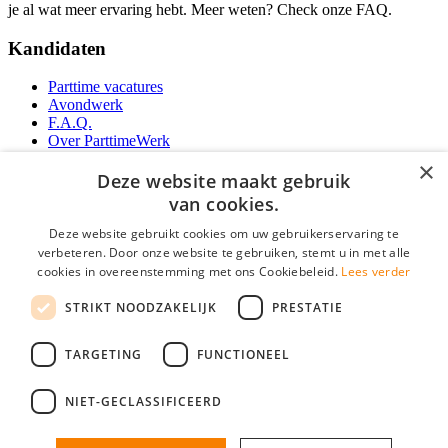
je al wat meer ervaring hebt. Meer weten? Check onze FAQ.
Kandidaten
Parttime vacatures
Avondwerk
F.A.Q.
Over ParttimeWerk
YoungCapital IOS App
×
YoungCapital Android App
Deze website maakt gebruik
van cookies.
Werkgevers
Deze website gebruikt cookies om uw gebruikerservaring te
verbeteren. Door onze website te gebruiken, stemt u in met alle
Parttime personeel
cookies in overeenstemming met ons Cookiebeleid.
Lees verder
Vacature aanmelden
Bereken uw tarief
STRIKT NOODZAKELIJK
PRESTATIE
Partners
Contact
TARGETING
FUNCTIONEEL
Social
NIET-GECLASSIFICEERD