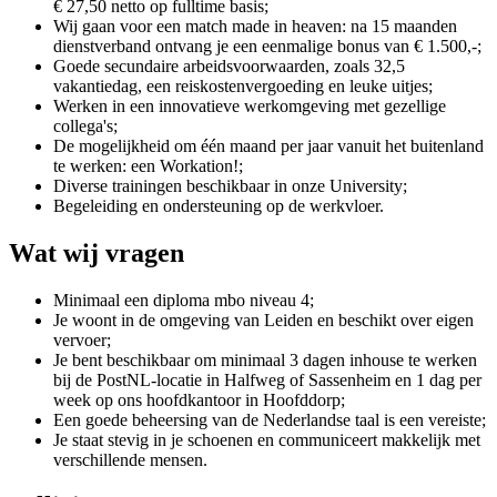
€ 27,50 netto op fulltime basis;
Wij gaan voor een match made in heaven: na 15 maanden
dienstverband ontvang je een eenmalige bonus van € 1.500,-;
Goede secundaire arbeidsvoorwaarden, zoals 32,5
vakantiedag, een reiskostenvergoeding en leuke uitjes;
Werken in een innovatieve werkomgeving met gezellige
collega's;
De mogelijkheid om één maand per jaar vanuit het buitenland
te werken: een Workation!;
Diverse trainingen beschikbaar in onze University;
Begeleiding en ondersteuning op de werkvloer.
Wat wij vragen
Minimaal een diploma mbo niveau 4;
Je woont in de omgeving van Leiden en beschikt over eigen
vervoer;
Je bent beschikbaar om minimaal 3 dagen inhouse te werken
bij de PostNL-locatie in Halfweg of Sassenheim en 1 dag per
week op ons hoofdkantoor in Hoofddorp;
Een goede beheersing van de Nederlandse taal is een vereiste;
Je staat stevig in je schoenen en communiceert makkelijk met
verschillende mensen.