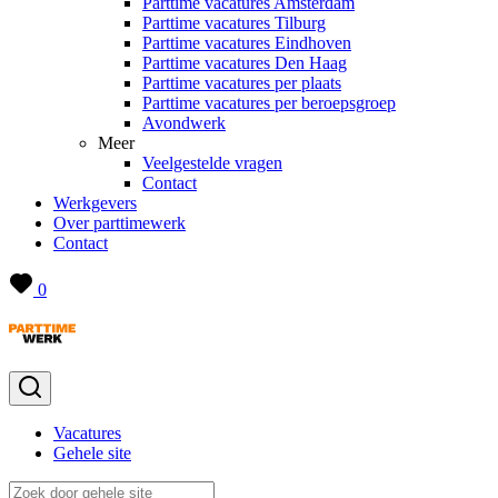
Parttime vacatures Amsterdam
Parttime vacatures Tilburg
Parttime vacatures Eindhoven
Parttime vacatures Den Haag
Parttime vacatures per plaats
Parttime vacatures per beroepsgroep
Avondwerk
Meer
Veelgestelde vragen
Contact
Werkgevers
Over parttimewerk
Contact
0
Vacatures
Gehele site