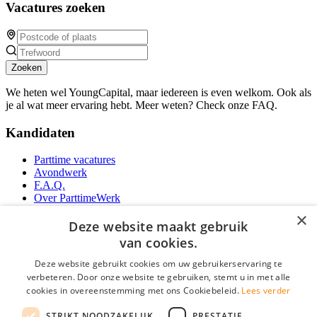
Vacatures zoeken
Zoeken
We heten wel YoungCapital, maar iedereen is even welkom. Ook als
je al wat meer ervaring hebt. Meer weten? Check onze FAQ.
Kandidaten
Parttime vacatures
Avondwerk
F.A.Q.
Over ParttimeWerk
YoungCapital IOS App
×
YoungCapital Android App
Deze website maakt gebruik
van cookies.
Werkgevers
Deze website gebruikt cookies om uw gebruikerservaring te
verbeteren. Door onze website te gebruiken, stemt u in met alle
Parttime personeel
cookies in overeenstemming met ons Cookiebeleid.
Lees verder
Vacature aanmelden
Bereken uw tarief
STRIKT NOODZAKELIJK
PRESTATIE
Partners