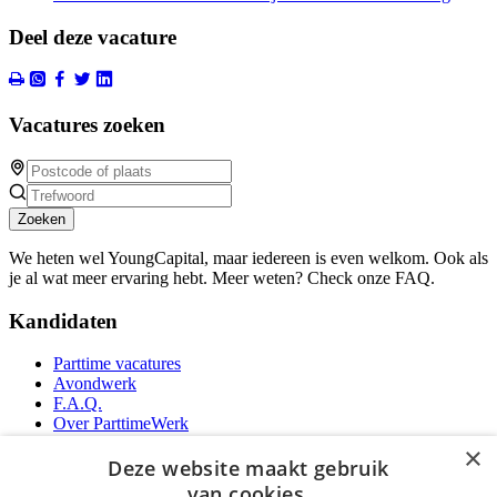
Deel deze vacature
Vacatures zoeken
Zoeken
We heten wel YoungCapital, maar iedereen is even welkom. Ook als
je al wat meer ervaring hebt. Meer weten? Check onze FAQ.
Kandidaten
Parttime vacatures
Avondwerk
F.A.Q.
Over ParttimeWerk
YoungCapital IOS App
×
YoungCapital Android App
Deze website maakt gebruik
van cookies.