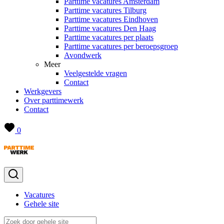
Parttime vacatures Amsterdam
Parttime vacatures Tilburg
Parttime vacatures Eindhoven
Parttime vacatures Den Haag
Parttime vacatures per plaats
Parttime vacatures per beroepsgroep
Avondwerk
Meer
Veelgestelde vragen
Contact
Werkgevers
Over parttimewerk
Contact
0
Vacatures
Gehele site