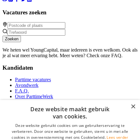
Vacatures zoeken
Zoeken
We heten wel YoungCapital, maar iedereen is even welkom. Ook als
je al wat meer ervaring hebt. Meer weten? Check onze FAQ.
Kandidaten
Parttime vacatures
Avondwerk
F.A.Q.
Over ParttimeWerk
YoungCapital IOS App
×
YoungCapital Android App
Deze website maakt gebruik
van cookies.
Werkgevers
Deze website gebruikt cookies om uw gebruikerservaring te
verbeteren. Door onze website te gebruiken, stemt u in met alle
Parttime personeel
cookies in overeenstemming met ons Cookiebeleid.
Lees verder
Vacature aanmelden