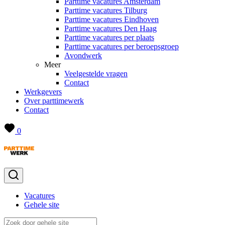
Parttime vacatures Amsterdam
Parttime vacatures Tilburg
Parttime vacatures Eindhoven
Parttime vacatures Den Haag
Parttime vacatures per plaats
Parttime vacatures per beroepsgroep
Avondwerk
Meer
Veelgestelde vragen
Contact
Werkgevers
Over parttimewerk
Contact
0
Vacatures
Gehele site