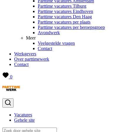
Parttime vacatures Amsterdam
Parttime vacatures Tilburg
Parttime vacatures Eindhoven
Parttime vacatures Den Haag
Parttime vacatures per plaats
Parttime vacatures per beroepsgroep
Avondwerk
Meer
Veelgestelde vragen
Contact
Werkgevers
Over parttimewerk
Contact
0
Vacatures
Gehele site