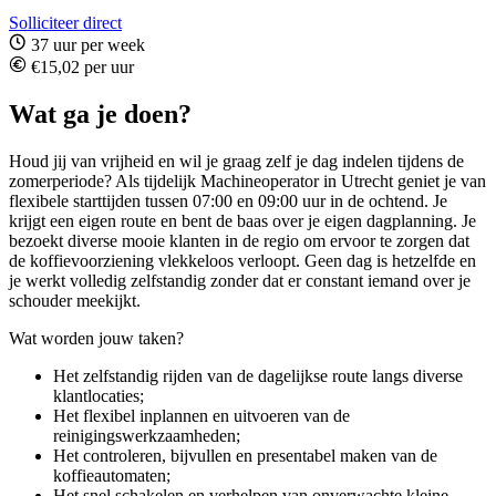
Solliciteer direct
37 uur per week
€15,02 per uur
Wat ga je doen?
Houd jij van vrijheid en wil je graag zelf je dag indelen tijdens de
zomerperiode? Als tijdelijk Machineoperator in Utrecht geniet je van
flexibele starttijden tussen 07:00 en 09:00 uur in de ochtend. Je
krijgt een eigen route en bent de baas over je eigen dagplanning. Je
bezoekt diverse mooie klanten in de regio om ervoor te zorgen dat
de koffievoorziening vlekkeloos verloopt. Geen dag is hetzelfde en
je werkt volledig zelfstandig zonder dat er constant iemand over je
schouder meekijkt.
Wat worden jouw taken?
Het zelfstandig rijden van de dagelijkse route langs diverse
klantlocaties;
Het flexibel inplannen en uitvoeren van de
reinigingswerkzaamheden;
Het controleren, bijvullen en presentabel maken van de
koffieautomaten;
Het snel schakelen en verhelpen van onverwachte kleine