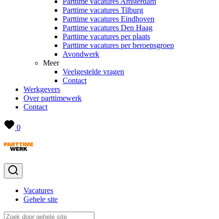
Parttime vacatures Amsterdam
Parttime vacatures Tilburg
Parttime vacatures Eindhoven
Parttime vacatures Den Haag
Parttime vacatures per plaats
Parttime vacatures per beroepsgroep
Avondwerk
Meer
Veelgestelde vragen
Contact
Werkgevers
Over parttimewerk
Contact
0
Vacatures
Gehele site