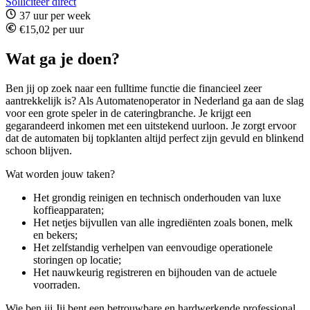
Solliciteer direct
37 uur per week
€15,02 per uur
Wat ga je doen?
Ben jij op zoek naar een fulltime functie die financieel zeer
aantrekkelijk is? Als Automatenoperator in Nederland ga aan de slag
voor een grote speler in de cateringbranche. Je krijgt een
gegarandeerd inkomen met een uitstekend uurloon. Je zorgt ervoor
dat de automaten bij topklanten altijd perfect zijn gevuld en blinkend
schoon blijven.
Wat worden jouw taken?
Het grondig reinigen en technisch onderhouden van luxe
koffieapparaten;
Het netjes bijvullen van alle ingrediënten zoals bonen, melk
en bekers;
Het zelfstandig verhelpen van eenvoudige operationele
storingen op locatie;
Het nauwkeurig registreren en bijhouden van de actuele
voorraden.
Wie ben jij Jij bent een betrouwbare en hardwerkende professional