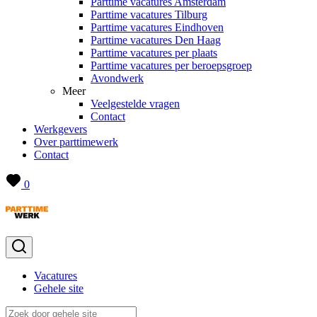
Parttime vacatures Amsterdam
Parttime vacatures Tilburg
Parttime vacatures Eindhoven
Parttime vacatures Den Haag
Parttime vacatures per plaats
Parttime vacatures per beroepsgroep
Avondwerk
Meer
Veelgestelde vragen
Contact
Werkgevers
Over parttimewerk
Contact
0
Vacatures
Gehele site