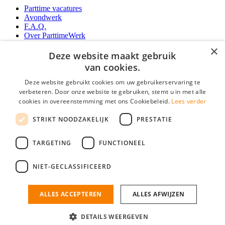
Parttime vacatures
Avondwerk
F.A.Q.
Over ParttimeWerk
YoungCapital IOS App
×
YoungCapital Android App
Deze website maakt gebruik
van cookies.
Werkgevers
Deze website gebruikt cookies om uw gebruikerservaring te
verbeteren. Door onze website te gebruiken, stemt u in met alle
Parttime personeel
cookies in overeenstemming met ons Cookiebeleid.
Lees verder
Vacature aanmelden
Bereken uw tarief
STRIKT NOODZAKELIJK
PRESTATIE
Partners
Contact
TARGETING
FUNCTIONEEL
Social
NIET-GECLASSIFICEERD
ALLES ACCEPTEREN
ALLES AFWIJZEN
ParttimeWerk.nl is onderdeel van YoungCapital • © 2026 • KvK nr: 34199416 •
Algemene voorwaarden
•
Privacy
Contact
•
YoungCapital score
DETAILS WEERGEVEN
4.3 - 3366 reviews