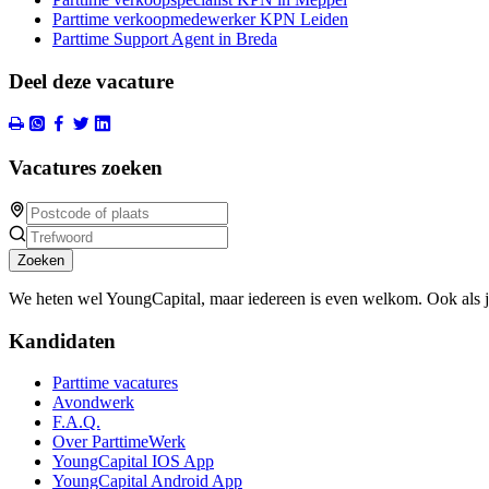
Parttime verkoopmedewerker KPN Leiden
Parttime Support Agent in Breda
Deel deze vacature
Vacatures zoeken
Zoeken
We heten wel YoungCapital, maar iedereen is even welkom. Ook als 
Kandidaten
Parttime vacatures
Avondwerk
F.A.Q.
Over ParttimeWerk
YoungCapital IOS App
YoungCapital Android App