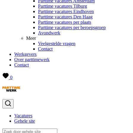
Parttime vacatures Amsterdam
Parttime vacatures Tilburg
Parttime vacatures Eindhoven
Parttime vacatures Den Haag
Parttime vacatures per plaats
Parttime vacatures per beroepsgroep
Avondwerk
Meer
Veelgestelde vragen
Contact
Werkgevers
Over parttimewerk
Contact
0
Vacatures
Gehele site