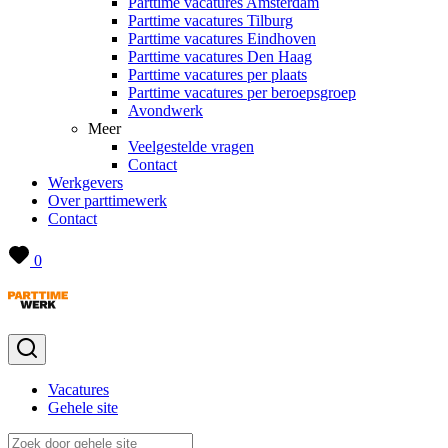
Parttime vacatures Amsterdam
Parttime vacatures Tilburg
Parttime vacatures Eindhoven
Parttime vacatures Den Haag
Parttime vacatures per plaats
Parttime vacatures per beroepsgroep
Avondwerk
Meer
Veelgestelde vragen
Contact
Werkgevers
Over parttimewerk
Contact
0
Vacatures
Gehele site