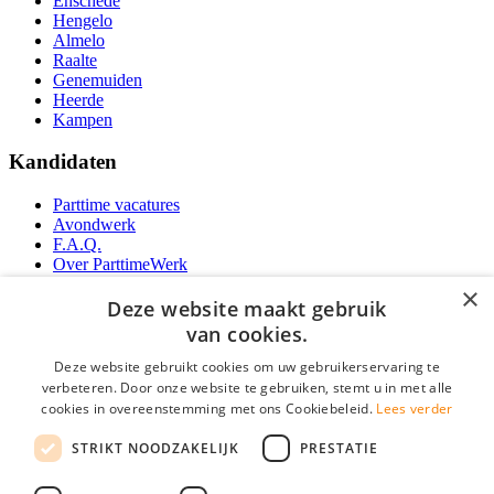
Enschede
Hengelo
Almelo
Raalte
Genemuiden
Heerde
Kampen
Kandidaten
Parttime vacatures
Avondwerk
F.A.Q.
Over ParttimeWerk
YoungCapital IOS App
×
YoungCapital Android App
Deze website maakt gebruik
van cookies.
Werkgevers
Deze website gebruikt cookies om uw gebruikerservaring te
verbeteren. Door onze website te gebruiken, stemt u in met alle
Parttime personeel
cookies in overeenstemming met ons Cookiebeleid.
Lees verder
Vacature aanmelden
Bereken uw tarief
STRIKT NOODZAKELIJK
PRESTATIE
Partners
Contact