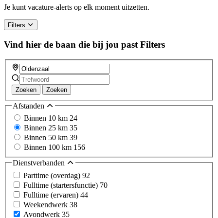
a
Je kunt vacature-alerts op elk moment uitzetten.
human,
ignore
Filters
this
field
Vind hier de baan die bij jou past
Filters
Zoeken
Zoeken
Afstanden
Binnen 10 km
24
Binnen 25 km
35
Binnen 50 km
39
Binnen 100 km
156
Dienstverbanden
Parttime (overdag)
92
Fulltime (startersfunctie)
70
Fulltime (ervaren)
44
Weekendwerk
38
Avondwerk
35