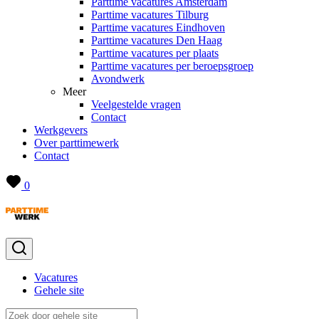
Parttime vacatures Amsterdam
Parttime vacatures Tilburg
Parttime vacatures Eindhoven
Parttime vacatures Den Haag
Parttime vacatures per plaats
Parttime vacatures per beroepsgroep
Avondwerk
Meer
Veelgestelde vragen
Contact
Werkgevers
Over parttimewerk
Contact
0
Vacatures
Gehele site