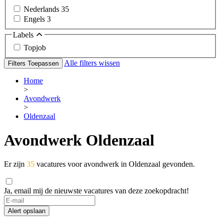
Nederlands
35
Engels
3
Labels
Topjob
Alle filters wissen
Filters Toepassen
Home
>
Avondwerk
>
Oldenzaal
Avondwerk Oldenzaal
Er zijn
35
vacatures voor avondwerk in Oldenzaal gevonden.
Ja, email mij de nieuwste vacatures van deze zoekopdracht!
If
you
Alert opslaan
are