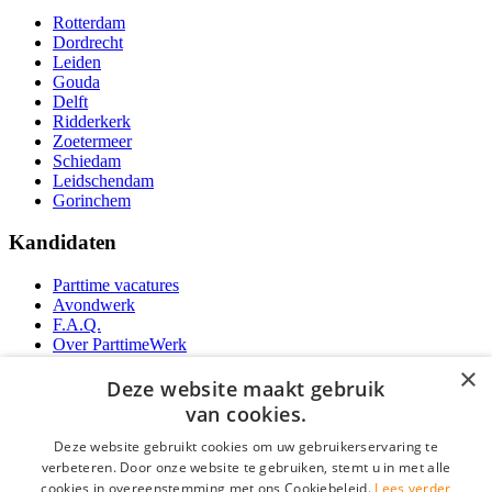
Rotterdam
Dordrecht
Leiden
Gouda
Delft
Ridderkerk
Zoetermeer
Schiedam
Leidschendam
Gorinchem
Kandidaten
Parttime vacatures
Avondwerk
F.A.Q.
Over ParttimeWerk
YoungCapital IOS App
×
YoungCapital Android App
Deze website maakt gebruik
van cookies.
Werkgevers
Deze website gebruikt cookies om uw gebruikerservaring te
verbeteren. Door onze website te gebruiken, stemt u in met alle
Parttime personeel
cookies in overeenstemming met ons Cookiebeleid.
Lees verder
Vacature aanmelden