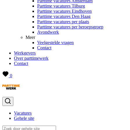
Parttime vacatures Amsterdam
Parttime vacatures Tilburg
Parttime vacatures Eindhoven
Parttime vacatures Den Haag
Parttime vacatures per plaats
Parttime vacatures per beroepsgroep
Avondwerk
Meer
Veelgestelde vragen
Contact
Werkgevers
Over parttimewerk
Contact
0
Vacatures
Gehele site