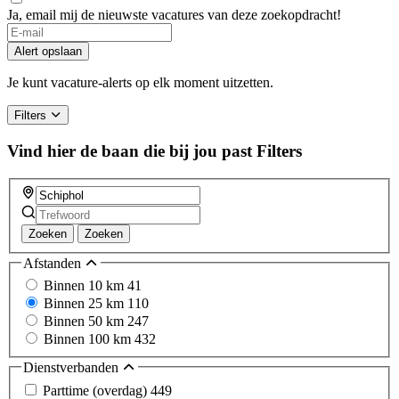
Ja, email mij de nieuwste vacatures van deze zoekopdracht!
If
you
Alert opslaan
are
a
Je kunt vacature-alerts op elk moment uitzetten.
human,
ignore
Filters
this
field
Vind hier de baan die bij jou past
Filters
Zoeken
Zoeken
Afstanden
Binnen 10 km
41
Binnen 25 km
110
Binnen 50 km
247
Binnen 100 km
432
Dienstverbanden
Parttime (overdag)
449