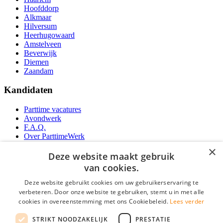
Hoofddorp
Alkmaar
Hilversum
Heerhugowaard
Amstelveen
Beverwijk
Diemen
Zaandam
Kandidaten
Parttime vacatures
Avondwerk
F.A.Q.
Over ParttimeWerk
YoungCapital IOS App
×
YoungCapital Android App
Deze website maakt gebruik
van cookies.
Werkgevers
Deze website gebruikt cookies om uw gebruikerservaring te
verbeteren. Door onze website te gebruiken, stemt u in met alle
Parttime personeel
cookies in overeenstemming met ons Cookiebeleid.
Lees verder
Vacature aanmelden
Bereken uw tarief
STRIKT NOODZAKELIJK
PRESTATIE
Partners