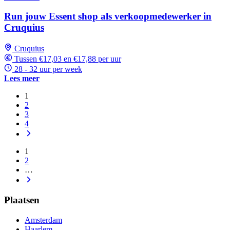
Run jouw Essent shop als verkoopmedewerker in
Cruquius
Cruquius
Tussen €17,03 en €17,88 per uur
28 - 32 uur per week
Lees meer
1
2
3
4
1
2
…
Plaatsen
Amsterdam
Haarlem