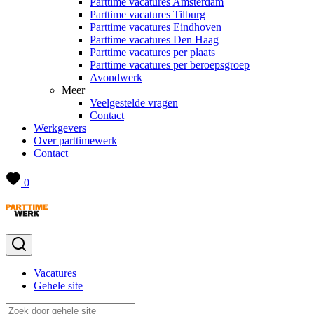
Parttime vacatures Amsterdam
Parttime vacatures Tilburg
Parttime vacatures Eindhoven
Parttime vacatures Den Haag
Parttime vacatures per plaats
Parttime vacatures per beroepsgroep
Avondwerk
Meer
Veelgestelde vragen
Contact
Werkgevers
Over parttimewerk
Contact
0
Vacatures
Gehele site