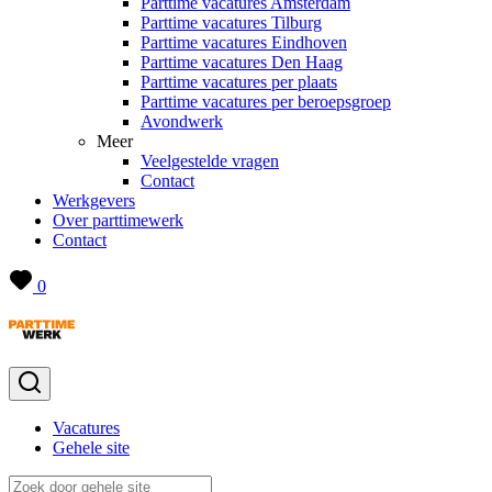
Parttime vacatures Amsterdam
Parttime vacatures Tilburg
Parttime vacatures Eindhoven
Parttime vacatures Den Haag
Parttime vacatures per plaats
Parttime vacatures per beroepsgroep
Avondwerk
Meer
Veelgestelde vragen
Contact
Werkgevers
Over parttimewerk
Contact
0
Vacatures
Gehele site