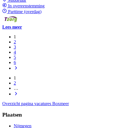
Middelaar
In overeenstemming
Parttime (overdag)
Lees meer
1
2
3
4
5
6
1
2
…
Overzicht pagina vacatures Boxmeer
Plaatsen
Nijmegen