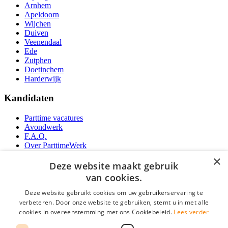
Arnhem
Apeldoorn
Wijchen
Duiven
Veenendaal
Ede
Zutphen
Doetinchem
Harderwijk
Kandidaten
Parttime vacatures
Avondwerk
F.A.Q.
Over ParttimeWerk
YoungCapital IOS App
×
YoungCapital Android App
Deze website maakt gebruik
van cookies.
Werkgevers
Deze website gebruikt cookies om uw gebruikerservaring te
verbeteren. Door onze website te gebruiken, stemt u in met alle
Parttime personeel
cookies in overeenstemming met ons Cookiebeleid.
Lees verder
Vacature aanmelden
Bereken uw tarief