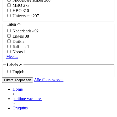
Middelbare school
386
MBO
273
HBO
310
Universiteit
297
Talen
Nederlands
492
Engels
38
Duits
2
Italiaans
1
Noors
1
Meer...
Labels
Topjob
Alle filters wissen
Filters Toepassen
Home
>
parttime vacatures
>
Cruquius