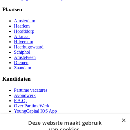
Plaatsen
Amsterdam
Haarlem
Hoofddorp
Alkmaar
Hilversum
Heerhugowaard
Schiphol
Amstelveen
Diemen
Zaandam
Kandidaten
Parttime vacatures
Avondwerk
F.A.Q.
Over ParttimeWerk
YoungCapital IOS App
YoungCapital Android App
×
Deze website maakt gebruik
Werkgevers
van cookies.