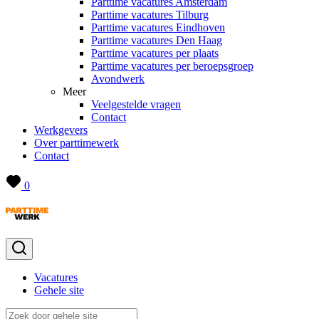
Parttime vacatures Amsterdam
Parttime vacatures Tilburg
Parttime vacatures Eindhoven
Parttime vacatures Den Haag
Parttime vacatures per plaats
Parttime vacatures per beroepsgroep
Avondwerk
Meer
Veelgestelde vragen
Contact
Werkgevers
Over parttimewerk
Contact
0
Vacatures
Gehele site