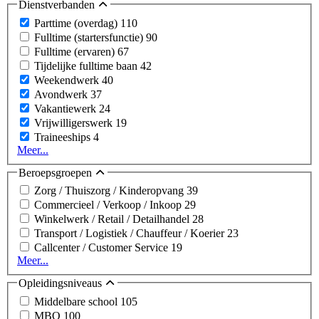
Dienstverbanden
Parttime (overdag)
110
Fulltime (startersfunctie)
90
Fulltime (ervaren)
67
Tijdelijke fulltime baan
42
Weekendwerk
40
Avondwerk
37
Vakantiewerk
24
Vrijwilligerswerk
19
Traineeships
4
Meer...
Beroepsgroepen
Zorg / Thuiszorg / Kinderopvang
39
Commercieel / Verkoop / Inkoop
29
Winkelwerk / Retail / Detailhandel
28
Transport / Logistiek / Chauffeur / Koerier
23
Callcenter / Customer Service
19
Meer...
Opleidingsniveaus
Middelbare school
105
MBO
100