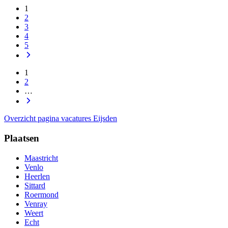
1
2
3
4
5
1
2
…
Overzicht pagina vacatures Eijsden
Plaatsen
Maastricht
Venlo
Heerlen
Sittard
Roermond
Venray
Weert
Echt