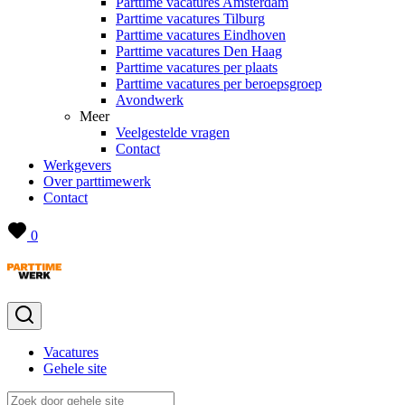
Parttime vacatures Amsterdam
Parttime vacatures Tilburg
Parttime vacatures Eindhoven
Parttime vacatures Den Haag
Parttime vacatures per plaats
Parttime vacatures per beroepsgroep
Avondwerk
Meer
Veelgestelde vragen
Contact
Werkgevers
Over parttimewerk
Contact
0
Vacatures
Gehele site