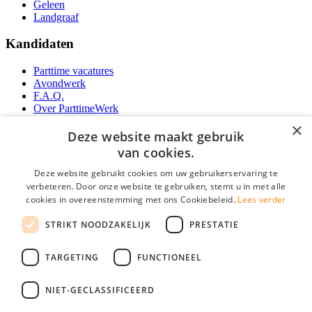
Geleen
Landgraaf
Kandidaten
Parttime vacatures
Avondwerk
F.A.Q.
Over ParttimeWerk
YoungCapital IOS App
×
YoungCapital Android App
Deze website maakt gebruik
van cookies.
Werkgevers
Deze website gebruikt cookies om uw gebruikerservaring te
verbeteren. Door onze website te gebruiken, stemt u in met alle
Parttime personeel
cookies in overeenstemming met ons Cookiebeleid.
Lees verder
Vacature aanmelden
Bereken uw tarief
STRIKT NOODZAKELIJK
PRESTATIE
Partners
Contact
TARGETING
FUNCTIONEEL
Social
NIET-GECLASSIFICEERD