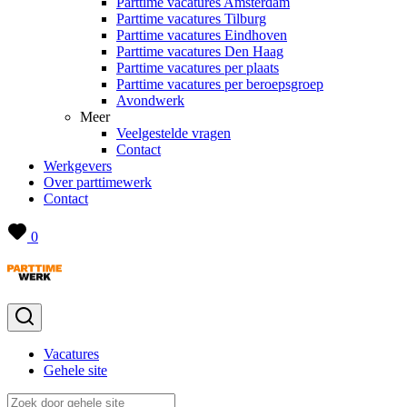
Parttime vacatures Amsterdam
Parttime vacatures Tilburg
Parttime vacatures Eindhoven
Parttime vacatures Den Haag
Parttime vacatures per plaats
Parttime vacatures per beroepsgroep
Avondwerk
Meer
Veelgestelde vragen
Contact
Werkgevers
Over parttimewerk
Contact
0
Vacatures
Gehele site