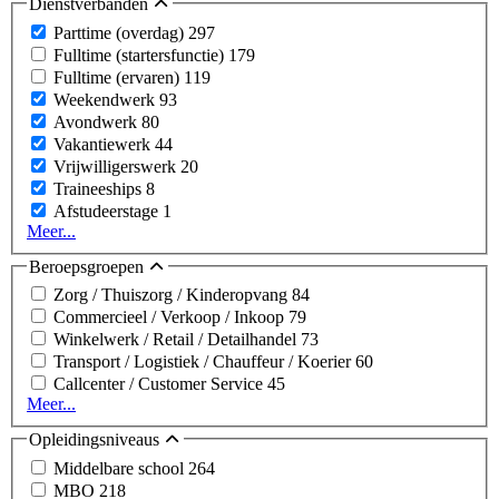
Dienstverbanden
Parttime (overdag)
297
Fulltime (startersfunctie)
179
Fulltime (ervaren)
119
Weekendwerk
93
Avondwerk
80
Vakantiewerk
44
Vrijwilligerswerk
20
Traineeships
8
Afstudeerstage
1
Meer...
Beroepsgroepen
Zorg / Thuiszorg / Kinderopvang
84
Commercieel / Verkoop / Inkoop
79
Winkelwerk / Retail / Detailhandel
73
Transport / Logistiek / Chauffeur / Koerier
60
Callcenter / Customer Service
45
Meer...
Opleidingsniveaus
Middelbare school
264
MBO
218