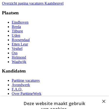
Overzicht pagina vacatures Kaatsheuvel
Plaatsen
Eindhoven
Breda
Tilburg
Uden
Roosendaal
Etten Leur
Veghel
Oss
Helmond
Waalwijk
Kandidaten
Parttime vacatures
Avondwerk
F.A.Q.
Over ParttimeWerk
YoungCapital IOS App
×
YoungCapital Android App
Deze website maakt gebruik