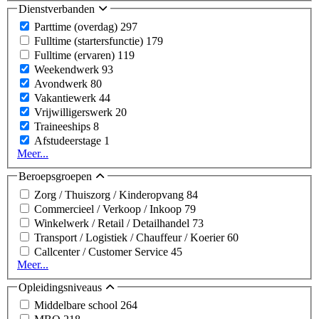
Dienstverbanden
Parttime (overdag)
297
Fulltime (startersfunctie)
179
Fulltime (ervaren)
119
Weekendwerk
93
Avondwerk
80
Vakantiewerk
44
Vrijwilligerswerk
20
Traineeships
8
Afstudeerstage
1
Meer...
Beroepsgroepen
Zorg / Thuiszorg / Kinderopvang
84
Commercieel / Verkoop / Inkoop
79
Winkelwerk / Retail / Detailhandel
73
Transport / Logistiek / Chauffeur / Koerier
60
Callcenter / Customer Service
45
Meer...
Opleidingsniveaus
Middelbare school
264